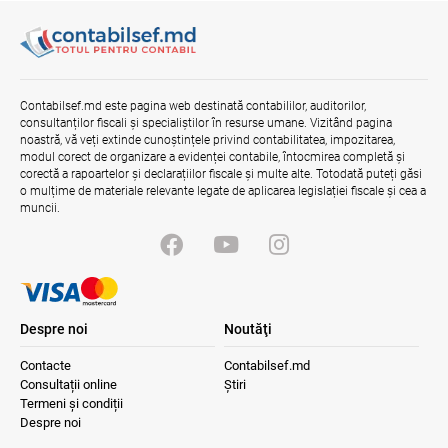
stimulare a investițiilor. Mai ferm pe vicii.
Mai corect pe excepții.
07.08.2026
Ministerul Finațelor
Contract pentru transferul de date
Contabilsef.md este pagina web destinată contabililor, auditorilor,
personale în afara statelor cu protecție
consultanților fiscali și specialiștilor în resurse umane. Vizitând pagina
adecvată
noastră, vă veți extinde cunoștințele privind contabilitatea, impozitarea,
modul corect de organizare a evidenței contabile, întocmirea completă și
07.08.2026
corectă a rapoartelor și declarațiilor fiscale și multe alte. Totodată puteți găsi
o mulțime de materiale relevante legate de aplicarea legislației fiscale și cea a
muncii.
Opinia comunității profesionale a
auditorilor interni în procesul de aliniere
la standardele internaționale și bunele
practici
04.08.2026
Ministerul Finanțelor
Despre noi
Noutăţi
Contacte
Contabilsef.md
Consultații online
Știri
Termeni și condiții
Despre noi