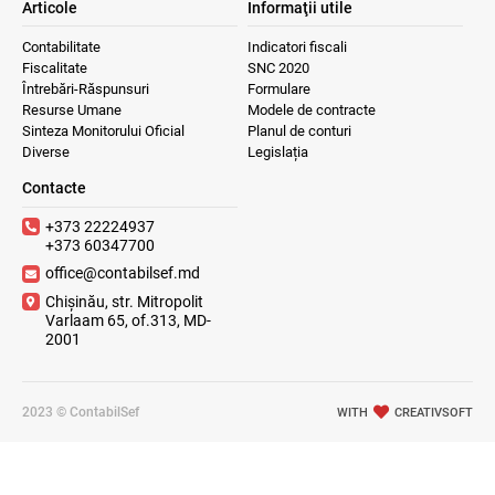
Articole
Informaţii utile
Contabilitate
Indicatori fiscali
Fiscalitate
SNC 2020
Întrebări-Răspunsuri
Formulare
Resurse Umane
Modele de contracte
Sinteza Monitorului Oficial
Planul de conturi
Diverse
Legislația
Contacte
+373 22224937
+373 60347700
office@contabilsef.md
Chișinău, str. Mitropolit
Varlaam 65, of.313, MD-
2001
2023 © ContabilSef
WITH
CREATIVSOFT