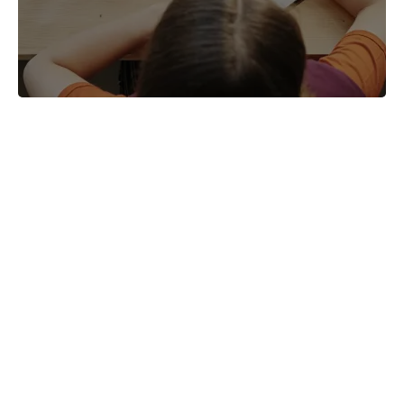
06.08.2026
MIA Plăți Instant: Soluția inovativă pentru
cetățeni, afaceri și plata serviciilor
publice
05.08.2026
BNM
Efectele trecerii la euro ca monedă de
referință
06.08.2026
BNM
Bunurile și banii confiscați vor fi utilizați
în scopuri sociale și în interes public
06.08.2026
Guvernul RM
Mai puține taxe pe muncă. Mai multă