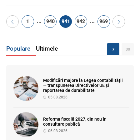
...
...
1
940
941
942
969
Populare
Ultimele
7
30
Modificări majore la Legea contabilității
— transpunerea Directivelor UE și
raportarea de durabilitate
05.08.2026
Reforma fiscală 2027, din nou în
consultare publică
06.08.2026