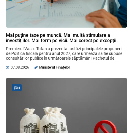
Бухгалтерские и Налоговые
Консультации № 07/2026, комментарии
на полях
06.08.2026
Ciobanu Veaceslav
Mai puține taxe pe muncă. Mai multă stimulare a
investițiilor. Mai ferm pe vicii. Mai corect pe excepții.
Domenii supuse controalelor fiscale
Premierul Vasile Tofan a prezentat astăzi principalele propuneri 
operative în luna august 2026
de Politică fiscală pentru anul 2027, care urmează să fie supuse 
05.08.2026
Serviciul Fiscal de Stat
consultărilor publice în următoarele săptămâni.Pachetul de 
măsuri este ...
07.08.2026
Ministerul Finațelor
Garanția financiară pentru refacerea
mediului la exploatarea resurselor
minerale
Știri
04.08.2026
Sa definitivat proiectul de reformare
integrală a Titlului IV - accize armonizate
cu legislația UE
03.08.2026