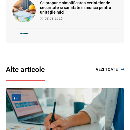
Se propune simplificarea cerințelor de
securitate și sănătate în muncă pentru
unitățile mici
03.08.2026
Proiectul de modificare a Titlului II din
Codul fiscal: noile reguli pentru veniturile
persoanelor fizice
07.08.2026
Alte articole
VEZI TOATE
Se propune modificarea Legii auditului —
consultări publice până la 19 august 2026
05.08.2026
Știri
SFS a anunțat programul de seminare
pentru luna august 2026
03.08.2026