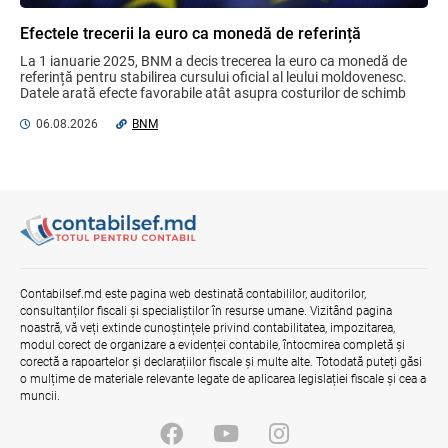
Efectele trecerii la euro ca monedă de referință
La 1 ianuarie 2025, BNM a decis trecerea la euro ca monedă de 
Bunurile și banii confiscați vor fi utilizați
referință pentru stabilirea cursului oficial al leului moldovenesc. 
în scopuri sociale și în interes public
Datele arată efecte favorabile atât asupra costurilor de schimb 
06.08.2026
Guvernul RM
valutar, ...
06.08.2026
BNM
Contract pentru transferul de date
personale în afara statelor cu protecție
adecvată
07.08.2026
Opinia comunității profesionale a
Contabilsef.md este pagina web destinată contabililor, auditorilor,
auditorilor interni în procesul de aliniere
consultanților fiscali și specialiștilor în resurse umane. Vizitând pagina
la standardele internaționale și bunele
noastră, vă veți extinde cunoștințele privind contabilitatea, impozitarea,
practici
modul corect de organizare a evidenței contabile, întocmirea completă și
04.08.2026
Ministerul Finanțelor
corectă a rapoartelor și declarațiilor fiscale și multe alte. Totodată puteți găsi
o mulțime de materiale relevante legate de aplicarea legislației fiscale și cea a
muncii.