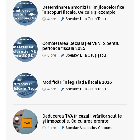
Determinarea amortizării mijloacelor fixe
în scopuri fiscale. Calcule și exemple
4 ore
Speaker Lilia Cauș-Țapu
Completarea Declarației VEN12 pentru
perioada fiscală 2025
8 ore
Speaker Lilia Cauș-Țapu
Modificări în legislația fiscală 2026
4 ore
Speaker Lilia Cauș-Țapu
Deducerea TVA în cazul livrărilor scutite
și impozabile. Calcularea proratei
4 ore
Speaker Veaceslav Ciobanu