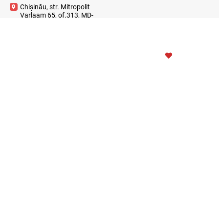
Chișinău, str. Mitropolit
Varlaam 65, of.313, MD-
2001
2023 © ContabilSef
WITH
CREATIVSOFT