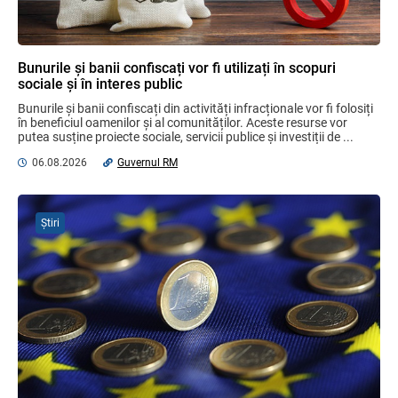
Plafonul operațiunilor valutare de capital
fără autorizarea BNM va crește
Bunurile și banii confiscați vor fi utilizați în scopuri
06.08.2026
sociale și în interes public
Bunurile și banii confiscați din activități infracționale vor fi folosiți 
în beneficiul oamenilor și al comunităților. Aceste resurse vor 
putea susține proiecte sociale, servicii publice și investiții de ...
Mai puține taxe pe muncă. Mai multă
stimulare a investițiilor. Mai ferm pe vicii.
06.08.2026
Guvernul RM
Mai corect pe excepții.
07.08.2026
Ministerul Finațelor
Știri
MIA Plăți Instant: Soluția inovativă pentru
cetățeni, afaceri și plata serviciilor
publice
05.08.2026
BNM
Efectele trecerii la euro ca monedă de
referință
06.08.2026
BNM