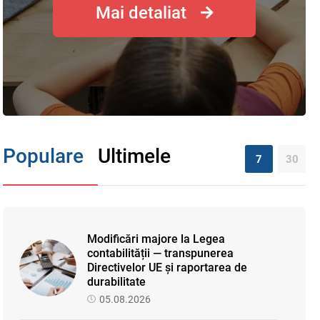
Mai detaliat
Populare
Ultimele
7
30
Modificări majore la Legea
contabilității — transpunerea
Directivelor UE și raportarea de
durabilitate
05.08.2026