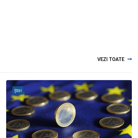
комментарии на полях
06.08.2026
Ciobanu Veaceslav
Plafonul operațiunilor valutare de
capital fără autorizarea BNM va
crește
06.08.2026
VEZI TOATE
MIA Plăți Instant: Soluția inovativă
pentru cetățeni, afaceri și plata
serviciilor publice
05.08.2026
BNM
Știri
Efectele trecerii la euro ca monedă
de referință
06.08.2026
BNM