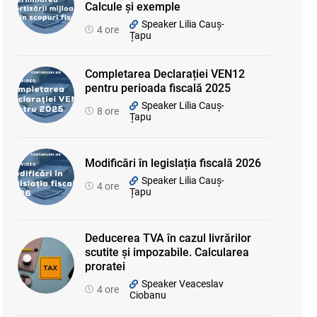
Calcule și exemple
Speaker Lilia Cauș-
4 ore
Țapu
Completarea Declarației VEN12
pentru perioada fiscală 2025
Speaker Lilia Cauș-
8 ore
Țapu
Modificări în legislația fiscală 2026
Speaker Lilia Cauș-
4 ore
Țapu
Deducerea TVA în cazul livrărilor
scutite și impozabile. Calcularea
proratei
Speaker Veaceslav
4 ore
Ciobanu