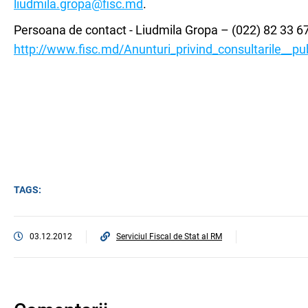
liudmila.gropa@fisc.md
.
Рersoana de contact - Liudmila Gropa – (022) 82 33 67.
http://www.fisc.md/Anunturi_privind_consultarile__pu
TAGS:
03.12.2012
Serviciul Fiscal de Stat al RM