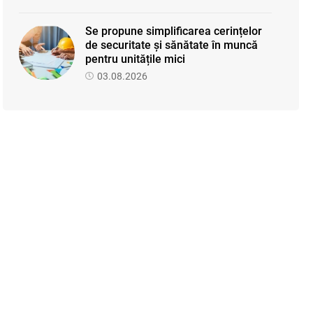
Se propune simplificarea cerințelor
de securitate și sănătate în muncă
pentru unitățile mici
03.08.2026
Proiectul de modificare a Titlului II
din Codul fiscal: noile reguli pentru
veniturile persoanelor fizice
07.08.2026
Se propune modificarea Legii
auditului — consultări publice până la
19 august 2026
05.08.2026
SFS a anunțat programul de
seminare pentru luna august 2026