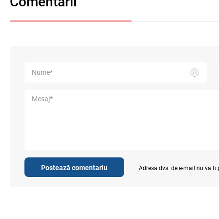
Comentarii
Postează comentariu
Adresa dvs. de e-mail nu va fi