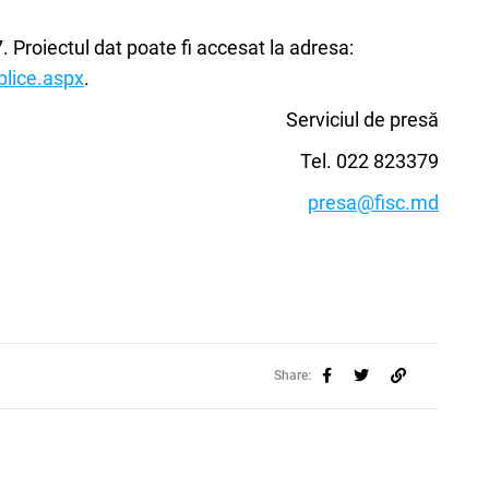
 Proiectul dat poate fi accesat la adresa:
blice.aspx
.
Serviciul de presă
Tel. 022 823379
presa@fisc.md
Share: