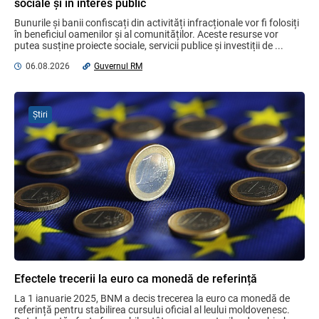
sociale și în interes public
06.08.2026
Ciobanu Veaceslav
Bunurile și banii confiscați din activități infracționale vor fi folosiți 
în beneficiul oamenilor și al comunităților. Aceste resurse vor 
putea susține proiecte sociale, servicii publice și investiții de ...
MIA Plăți Instant: Soluția inovativă pentru
cetățeni, afaceri și plata serviciilor
06.08.2026
Guvernul RM
publice
05.08.2026
BNM
Știri
Bunurile și banii confiscați vor fi utilizați
în scopuri sociale și în interes public
06.08.2026
Guvernul RM
Opinia comunității profesionale a
auditorilor interni în procesul de aliniere
la standardele internaționale și bunele
practici
04.08.2026
Ministerul Finanțelor
Efectele trecerii la euro ca monedă de referință
La 1 ianuarie 2025, BNM a decis trecerea la euro ca monedă de 
Gala Financiară 2026 – solicitare de
referință pentru stabilirea cursului oficial al leului moldovenesc. 
nominalizare a candidaților