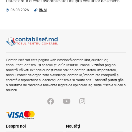
Datele arată efecte favorabile atât asupra costurilor de schimb 
valutar, ...
03.08.2026
Ministerul Finanțelor
06.08.2026
BNM
Efectele trecerii la euro ca monedă de
referință
06.08.2026
BNM
Misiune oficială în cadrul proiectului
Contabilsef.md este pagina web destinată contabililor, auditorilor,
reformei finanțelor publice și a
consultanților fiscali și specialiștilor în resurse umane. Vizitând pagina
administrării fiscale pentru aderarea la
noastră, vă veți extinde cunoștințele privind contabilitatea, impozitarea,
UE
modul corect de organizare a evidenței contabile, întocmirea completă și
04.08.2026
Serviciul Fiscal de Stat
corectă a rapoartelor și declarațiilor fiscale și multe alte. Totodată puteți găsi
o mulțime de materiale relevante legate de aplicarea legislației fiscale și cea a
muncii.
Despre noi
Noutăţi