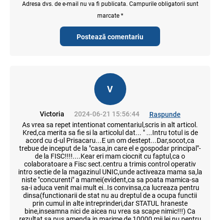
Adresa dvs. de e-mail nu va fi publicata. Campurile obligatorii sunt
marcate *
Postează comentariu
V
Victoria
2024-06-21 15:56:44
Raspunde
As vrea sa repet intentionat comentariul,scris in alt articol.
Kred,ca merita sa fie si la articolul dat... " ...Intru totul is de
acord cu d-ul Prisacaru...E un om destept...Dar,socot,ca
trebue de inceput de la "casa,in care el e gospodar principal"-
de la FISC!!!!....Kear eri mam ciocnit cu faptul,ca o
colaboratoare a Fisc sect.centru a trimis control operativ
intro sectie de la magazinul UNIC,unde activeaza mama sa,la
niste "concurenti" a mamei(evident,ca sa poata mamica-sa
sa-i aduca venit mai mult ei..Is convinsa,ca lucreaza pentru
dinsa(functionarii de stat nu au dreptul de a ocupa functii
prin cumul in alte intreprinderi,dar STATUL hraneste
bine,inseamna nici de aicea nu vrea sa scape nimic!!!) Ca
rezultat sa pus amenda in marime de 10000 mii lei nu pentru