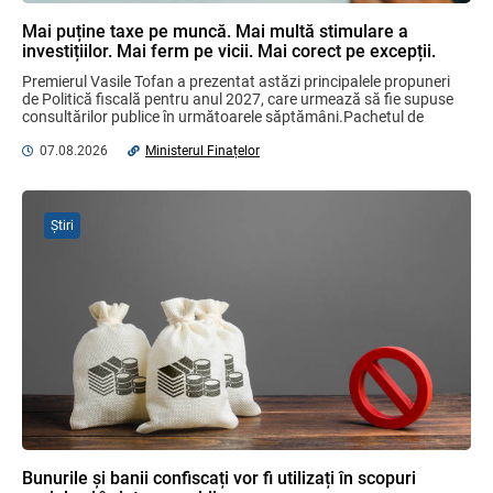
Mai puține taxe pe muncă. Mai multă stimulare a
investițiilor. Mai ferm pe vicii. Mai corect pe excepții.
Sa definitivat proiectul de reformare
integrală a Titlului IV - accize armonizate
Premierul Vasile Tofan a prezentat astăzi principalele propuneri 
cu legislația UE
de Politică fiscală pentru anul 2027, care urmează să fie supuse 
consultărilor publice în următoarele săptămâni.Pachetul de 
03.08.2026
măsuri este ...
07.08.2026
Ministerul Finațelor
Proiectul de modificare a Titlului II din
Codul fiscal: noile reguli pentru veniturile
persoanelor fizice
Știri
07.08.2026
Plafonul operațiunilor valutare de capital
fără autorizarea BNM va crește
06.08.2026
Бухгалтерские и Налоговые
Консультации № 07/2026, комментарии
на полях
Bunurile și banii confiscați vor fi utilizați în scopuri