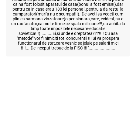
ca na fost folosit aparatul de casa(bonul a fost emis!!!),dar
pentru ca in casa erau 183 lei personali,pentru a da restul la
cumparatori(marfa nu e scumpa!!!)..De aveti sa vedeti cum
plinjea sarmana vinzatoare(o pensionara,care, evident,nu e
un raufacator,ca multe firme,ce spala millioane!!!,da achita la
timp toate impozitele necesare-educatie
sovietica!!!)..........Ei,si unde e dreptatea???!!!! Cu asa
"metode" vor fi nimiciti toti concurentii !!! Si va prospera
functionarul de stat,care vesnic se jeluie pe salarii mici
!!!!....De inceput trebue de la FISC !!!"......................