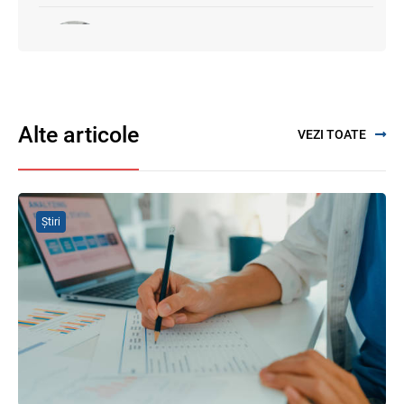
SFS a anunțat programul de seminare
pentru luna august 2026
03.08.2026
Alte articole
VEZI TOATE
Modificările la SNC și la Planul general de
conturi contabile în consultare publică
07.08.2026
Știri
Garanția financiară pentru refacerea
mediului la exploatarea resurselor
minerale
04.08.2026
Domenii supuse controalelor fiscale
operative în luna august 2026
05.08.2026
Serviciul Fiscal de Stat