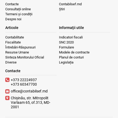
Contacte
Contabilsef.md
Consultații online
Știri
Termeni și condiții
Despre noi
Articole
Informaţii utile
Contabilitate
Indicatori fiscali
Fiscalitate
SNC 2020
Întrebări-Răspunsuri
Formulare
Resurse Umane
Modele de contracte
Sinteza Monitorului Oficial
Planul de conturi
Diverse
Legislația
Contacte
+373 22224937
+373 60347700
office@contabilsef.md
Chișinău, str. Mitropolit
Varlaam 65, of.313, MD-
2001