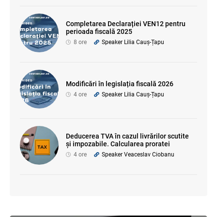
Completarea Declarației VEN12 pentru
perioada fiscală 2025
8 ore
Speaker Lilia Cauș-Țapu
Modificări în legislația fiscală 2026
4 ore
Speaker Lilia Cauș-Țapu
Deducerea TVA în cazul livrărilor scutite
și impozabile. Calcularea proratei
4 ore
Speaker Veaceslav Ciobanu