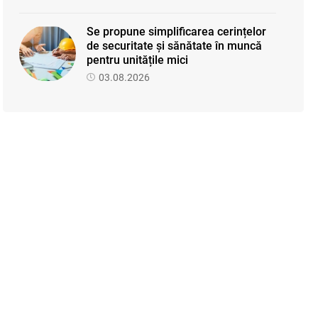
Se propune simplificarea cerințelor
de securitate și sănătate în muncă
pentru unitățile mici
03.08.2026
Proiectul de modificare a Titlului II
din Codul fiscal: noile reguli pentru
veniturile persoanelor fizice
07.08.2026
Se propune modificarea Legii
auditului — consultări publice până la
19 august 2026
05.08.2026
SFS a anunțat programul de
seminare pentru luna august 2026