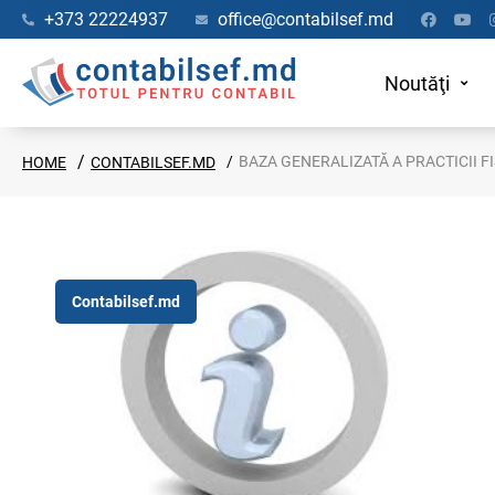
+373 22224937
office@contabilsef.md
Noutăţi
BAZA GENERALIZATĂ A PRACTICII F
HOME
CONTABILSEF.MD
Contabilsef.md