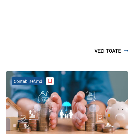
комментарии на полях
06.08.2026
Ciobanu Veaceslav
Plafonul operațiunilor valutare de
capital fără autorizarea BNM va
crește
06.08.2026
VEZI TOATE
MIA Plăți Instant: Soluția inovativă
pentru cetățeni, afaceri și plata
serviciilor publice
Contabilsef.md
05.08.2026
BNM
Efectele trecerii la euro ca monedă
de referință
06.08.2026
BNM