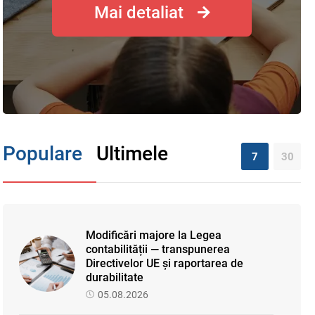
Mai detaliat
Populare
Ultimele
7
30
Modificări majore la Legea
contabilității — transpunerea
Directivelor UE și raportarea de
durabilitate
05.08.2026