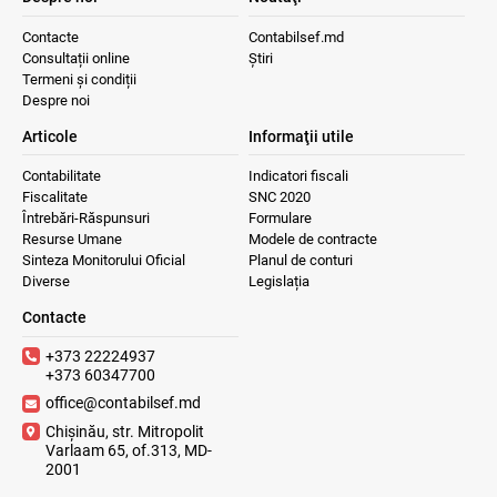
Contacte
Contabilsef.md
Consultații online
Știri
Termeni și condiții
Despre noi
Articole
Informaţii utile
Contabilitate
Indicatori fiscali
Fiscalitate
SNC 2020
Întrebări-Răspunsuri
Formulare
Resurse Umane
Modele de contracte
Sinteza Monitorului Oficial
Planul de conturi
Diverse
Legislația
Contacte
+373 22224937
+373 60347700
office@contabilsef.md
Chișinău, str. Mitropolit
Varlaam 65, of.313, MD-
2001