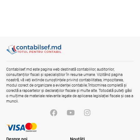
stimulare a investițiilor. Mai ferm pe vicii.
Mai corect pe excepții.
07.08.2026
Ministerul Finațelor
Bunurile și banii confiscați vor fi utilizați
în scopuri sociale și în interes public
06.08.2026
Guvernul RM
Contract pentru transferul de date
Contabilsef.md este pagina web destinată contabililor, auditorilor,
personale în afara statelor cu protecție
consultanților fiscali și specialiștilor în resurse umane. Vizitând pagina
adecvată
noastră, vă veți extinde cunoștințele privind contabilitatea, impozitarea,
modul corect de organizare a evidenței contabile, întocmirea completă și
07.08.2026
corectă a rapoartelor și declarațiilor fiscale și multe alte. Totodată puteți găsi
o mulțime de materiale relevante legate de aplicarea legislației fiscale și cea a
muncii.
Gala Financiară 2026 – solicitare de
nominalizare a candidaților
03.08.2026
Ministerul Finanțelor
Despre noi
Noutăţi