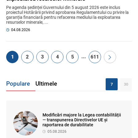
Pe agenda ședinței Guvernului din 5 august 2026 este inclus
proiectul Hotărârii privind aprobarea Regulamentului cu privire la
garanția financiară pentru refacerea mediului la exploatarea
resurselor minerale, ...
04.08.2026
...
1
2
3
4
5
611
Populare
Ultimele
7
30
Modificări majore la Legea contabilității
— transpunerea Directivelor UE și
raportarea de durabilitate
05.08.2026