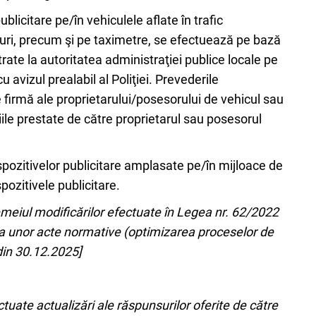
blicitare pe/în vehiculele aflate în trafic
furi, precum şi pe taximetre, se efectuează pe bază
trate la autoritatea administraţiei publice locale pe
cu avizul prealabil al Poliţiei. Prevederile
e firmă ale proprietarului/posesorului de vehicul sau
ciile prestate de către proprietarul sau posesorul
spozitivelor publicitare amplasate pe/în mijloace de
pozitivele publicitare.
temeiul modificărilor efectuate în Legea nr. 62/2022
rea unor acte normative (optimizarea proceselor de
din 30.12.2025]
tuate actualizări ale răspunsurilor oferite de către