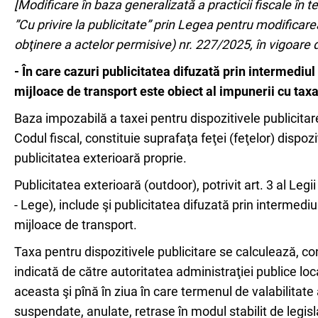
[Modificare în baza generalizată a practicii fiscale în 
”Cu privire la publicitate” prin Legea pentru modifica
obţinere a actelor permisive) nr. 227/2025, în vigoare 
- În care cazuri publicitatea difuzată prin intermediu
mijloace de transport este obiect al impunerii cu taxa
Baza impozabilă a taxei pentru dispozitivele publicitare, c
Codul fiscal, constituie suprafaţa feţei (feţelor) dispo
publicitatea exterioară proprie.
Publicitatea exterioară (outdoor), potrivit art. 3 al Legi
- Lege), include şi publicitatea difuzată prin intermedi
mijloace de transport.
Taxa pentru dispozitivele publicitare se calculează, conf
indicată de către autoritatea administraţiei publice loca
aceasta şi pînă în ziua în care termenul de valabilitat
suspendate, anulate, retrase în modul stabilit de legisl