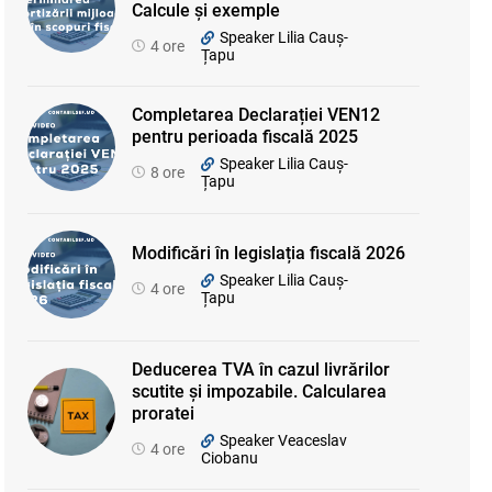
Calcule și exemple
Speaker Lilia Cauș-
4 ore
Țapu
Completarea Declarației VEN12
pentru perioada fiscală 2025
Speaker Lilia Cauș-
8 ore
Țapu
Modificări în legislația fiscală 2026
Speaker Lilia Cauș-
4 ore
Țapu
Deducerea TVA în cazul livrărilor
scutite și impozabile. Calcularea
proratei
Speaker Veaceslav
4 ore
Ciobanu