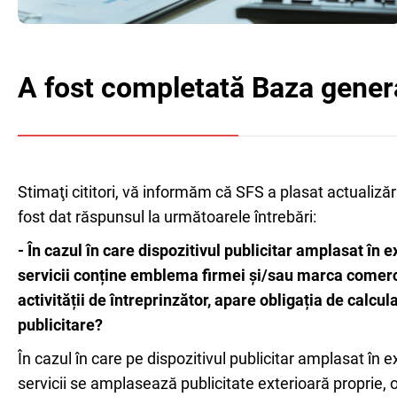
A fost completată Baza general
Stimaţi cititori, vă informăm că SFS a plasat actualizări
fost dat răspunsul la următoarele întrebări:
- În cazul în care dispozitivul publicitar amplasat în 
servicii conține emblema firmei și/sau marca comercia
activității de întreprinzător, apare obligația de calcul
publicitare?
În cazul în care pe dispozitivul publicitar amplasat în e
servicii se amplasează publicitate exterioară proprie, o