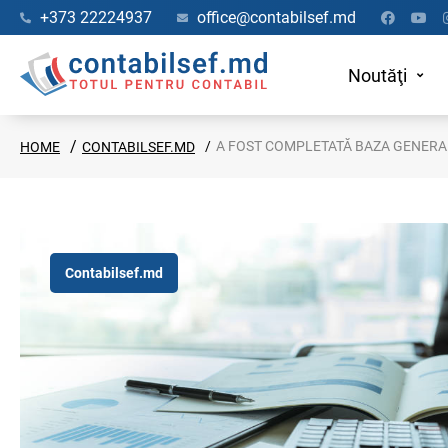
+373 22224937
office@contabilsef.md
Noutăţi
A FOST COMPLETATĂ BAZA GENERAL
HOME
CONTABILSEF.MD
Contabilsef.md