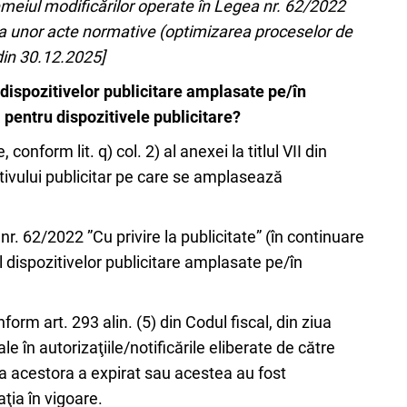
temeiul modificărilor operate în Legea nr. 62/2022
rea unor acte normative (optimizarea proceselor de
din 30.12.2025]
l dispozitivelor publicitare amplasate pe/în
 pentru dispozitivele publicitare?
onform lit. q) col. 2) al anexei la titlul VII din
zitivului publicitar pe care se amplasează
i nr. 62/2022 ”Cu privire la publicitate” (în continuare
ul dispozitivelor publicitare amplasate pe/în
orm art. 293 alin. (5) din Codul fiscal, din ziua
le în autorizaţiile/notificările eliberate de către
e a acestora a expirat sau acestea au fost
aţia în vigoare.