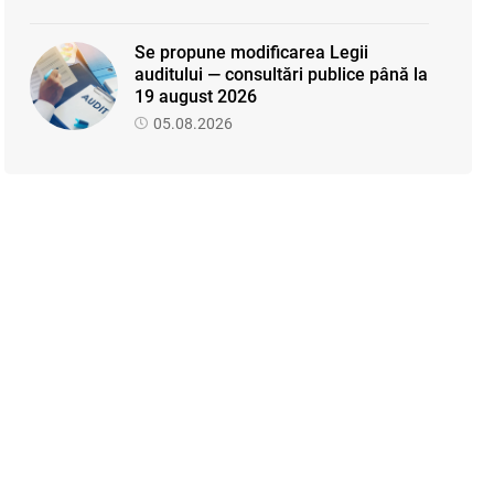
Se propune modificarea Legii
auditului — consultări publice până la
19 august 2026
05.08.2026
SFS a anunțat programul de
seminare pentru luna august 2026
03.08.2026
Sa definitivat proiectul de reformare
integrală a Titlului IV - accize
armonizate cu legislația UE
03.08.2026
Garanția financiară pentru refacerea
mediului la exploatarea resurselor
minerale