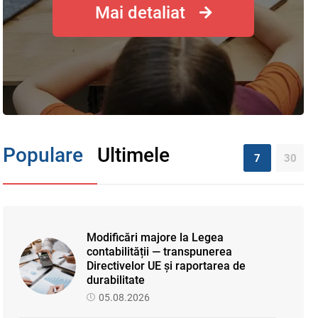
Mai detaliat
Populare
Ultimele
7
30
Modificări majore la Legea
contabilității — transpunerea
Directivelor UE și raportarea de
durabilitate
05.08.2026