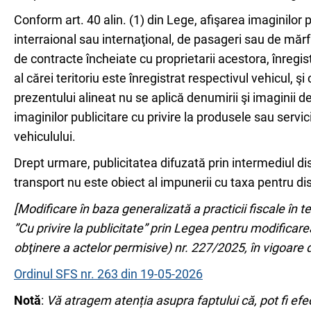
Conform art. 40 alin. (1) din Lege, afişarea imaginilor pu
interraional sau internaţional, de pasageri sau de măr
de contracte încheiate cu proprietarii acestora, înregis
al cărei teritoriu este înregistrat respectivul vehicul, şi 
prezentului alineat nu se aplică denumirii şi imaginii d
imaginilor publicitare cu privire la produsele sau servi
vehiculului.
Drept urmare, publicitatea difuzată prin intermediul di
transport nu este obiect al impunerii cu taxa pentru dis
[Modificare în baza generalizată a practicii fiscale în 
”Cu privire la publicitate” prin Legea pentru modifica
obţinere a actelor permisive) nr. 227/2025, în vigoare 
Ordinul SFS nr. 263 din 19-05-2026
Notă
:
Vă atragem atenția asupra faptului că, pot fi efec