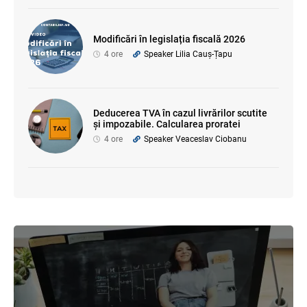
Modificări în legislația fiscală 2026
4 ore
Speaker Lilia Cauș-Țapu
Deducerea TVA în cazul livrărilor scutite
și impozabile. Calcularea proratei
4 ore
Speaker Veaceslav Ciobanu