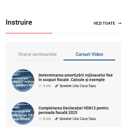
Instruire
VEZI TOATE
Orarul seminarelor
Cursuri Video
Determinarea amortizării mijloacelor fixe
în scopuri fiscale. Calcule și exemple
4 ore
Speaker Lilia Cauș-Țapu
Completarea Declarației VEN12 pentru
perioada fiscală 2025
8 ore
Speaker Lilia Cauș-Țapu