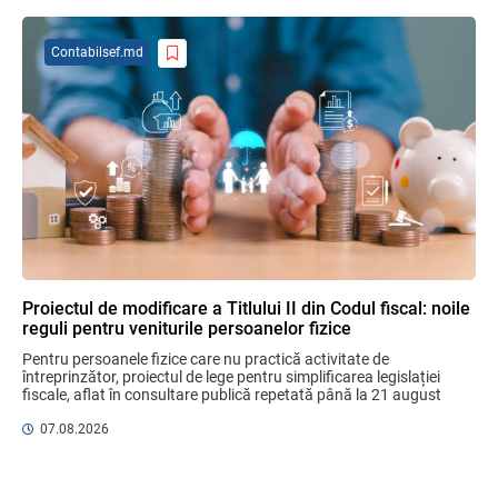
05.08.2026
BNM
Contabilsef.md
Efectele trecerii la euro ca monedă de
referință
06.08.2026
BNM
Bunurile și banii confiscați vor fi utilizați
în scopuri sociale și în interes public
06.08.2026
Guvernul RM
Proiectul de modificare a Titlului II din Codul fiscal: noile
reguli pentru veniturile persoanelor fizice
Mai puține taxe pe muncă. Mai multă
stimulare a investițiilor. Mai ferm pe vicii.
Pentru persoanele fizice care nu practică activitate de 
Mai corect pe excepții.
întreprinzător, proiectul de lege pentru simplificarea legislației 
fiscale, aflat în consultare publică repetată până la 21 august 
07.08.2026
Ministerul Finațelor
2026, aduce un mix de ...
07.08.2026
Gala Financiară 2026 – solicitare de
nominalizare a candidaților