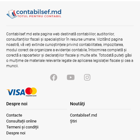
03.08.2026
Ministerul Finanțelor
Contract pentru transferul de date
personale în afara statelor cu protecție
Contabilsef.md este pagina web destinată contabililor, auditorilor,
adecvată
consultanților fiscali și specialiștilor în resurse umane. Vizitând pagina
07.08.2026
noastră, vă veți extinde cunoștințele privind contabilitatea, impozitarea,
modul corect de organizare a evidenței contabile, întocmirea completă și
corectă a rapoartelor și declarațiilor fiscale și multe alte. Totodată puteți găsi
o mulțime de materiale relevante legate de aplicarea legislației fiscale și cea a
muncii.
Despre noi
Noutăţi
Contacte
Contabilsef.md
Consultații online
Știri
Termeni și condiții
Despre noi