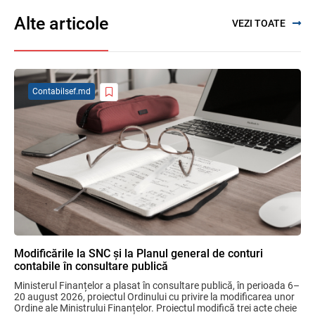
Alte articole
VEZI TOATE
Se propune modificarea Legii auditului —
consultări publice până la 19 august 2026
05.08.2026
Contabilsef.md
SFS a anunțat programul de seminare
pentru luna august 2026
03.08.2026
Garanția financiară pentru refacerea
mediului la exploatarea resurselor
minerale
04.08.2026
Modificările la SNC și la Planul general de conturi
contabile în consultare publică
Domenii supuse controalelor fiscale
Ministerul Finanțelor a plasat în consultare publică, în perioada 6–
operative în luna august 2026
20 august 2026, proiectul Ordinului cu privire la modificarea unor 
05.08.2026
Serviciul Fiscal de Stat
Ordine ale Ministrului Finanțelor. Proiectul modifică trei acte cheie 