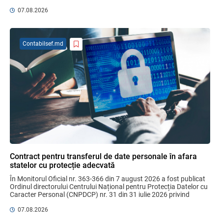
pentru ...
07.08.2026
Sa definitivat proiectul de reformare
integrală a Titlului IV - accize armonizate
cu legislația UE
Contabilsef.md
03.08.2026
Бухгалтерские и Налоговые
Консультации № 07/2026, комментарии
на полях
06.08.2026
Ciobanu Veaceslav
Plafonul operațiunilor valutare de capital
fără autorizarea BNM va crește
Contract pentru transferul de date personale în afara
06.08.2026
statelor cu protecție adecvată
În Monitorul Oficial nr. 363-366 din 7 august 2026 a fost publicat 
Ordinul directorului Centrului Național pentru Protecția Datelor cu 
Caracter Personal (CNPDCP) nr. 31 din 31 iulie 2026 privind 
MIA Plăți Instant: Soluția inovativă pentru
aprobarea Contractului ...
cetățeni, afaceri și plata serviciilor
07.08.2026
publice