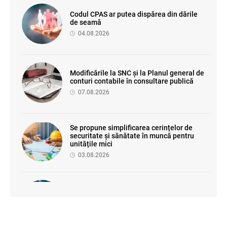
Codul CPAS ar putea dispărea din dările
de seamă
04.08.2026
Modificările la SNC și la Planul general de
conturi contabile în consultare publică
07.08.2026
Se propune simplificarea cerințelor de
securitate și sănătate în muncă pentru
unitățile mici
03.08.2026
Proiectul de modificare a Titlului II din
Codul fiscal: noile reguli pentru veniturile
persoanelor fizice
07.08.2026