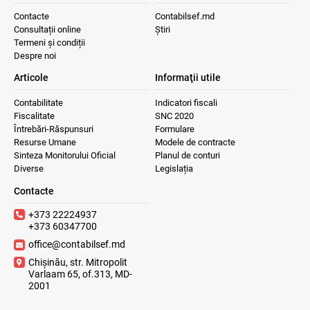
Contacte
Contabilsef.md
Consultații online
Știri
Termeni și condiții
Despre noi
Articole
Informaţii utile
Contabilitate
Indicatori fiscali
Fiscalitate
SNC 2020
Întrebări-Răspunsuri
Formulare
Resurse Umane
Modele de contracte
Sinteza Monitorului Oficial
Planul de conturi
Diverse
Legislația
Contacte
+373 22224937
+373 60347700
office@contabilsef.md
Chișinău, str. Mitropolit
Varlaam 65, of.313, MD-
2001