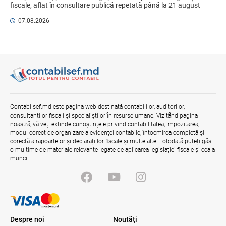
03.08.2026
Ministerul Finanțelor
fiscale, aflat în consultare publică repetată până la 21 august 
2026, aduce un mix de ...
07.08.2026
Opinia comunității profesionale a
auditorilor interni în procesul de aliniere
la standardele internaționale și bunele
practici
04.08.2026
Ministerul Finanțelor
Misiune oficială în cadrul proiectului
reformei finanțelor publice și a
Contabilsef.md este pagina web destinată contabililor, auditorilor,
administrării fiscale pentru aderarea la
consultanților fiscali și specialiștilor în resurse umane. Vizitând pagina
UE
noastră, vă veți extinde cunoștințele privind contabilitatea, impozitarea,
04.08.2026
Serviciul Fiscal de Stat
modul corect de organizare a evidenței contabile, întocmirea completă și
corectă a rapoartelor și declarațiilor fiscale și multe alte. Totodată puteți găsi
o mulțime de materiale relevante legate de aplicarea legislației fiscale și cea a
muncii.
Despre noi
Noutăţi