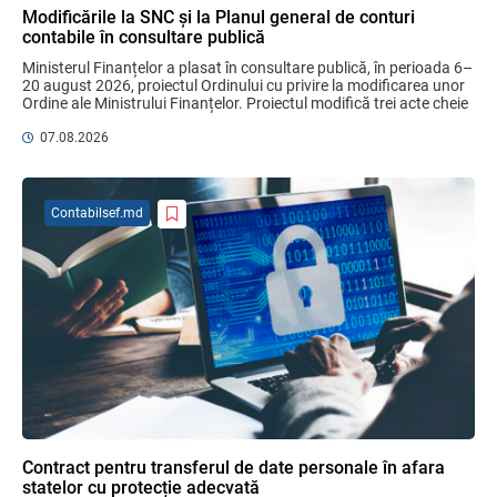
Modificările la SNC și la Planul general de conturi
contabile în consultare publică
Domenii supuse controalelor fiscale
Ministerul Finanțelor a plasat în consultare publică, în perioada 6–
operative în luna august 2026
20 august 2026, proiectul Ordinului cu privire la modificarea unor 
05.08.2026
Serviciul Fiscal de Stat
Ordine ale Ministrului Finanțelor. Proiectul modifică trei acte cheie 
pentru ...
07.08.2026
Sa definitivat proiectul de reformare
integrală a Titlului IV - accize armonizate
cu legislația UE
Contabilsef.md
03.08.2026
Бухгалтерские и Налоговые
Консультации № 07/2026, комментарии
на полях
06.08.2026
Ciobanu Veaceslav
Plafonul operațiunilor valutare de capital
fără autorizarea BNM va crește
Contract pentru transferul de date personale în afara
06.08.2026
statelor cu protecție adecvată