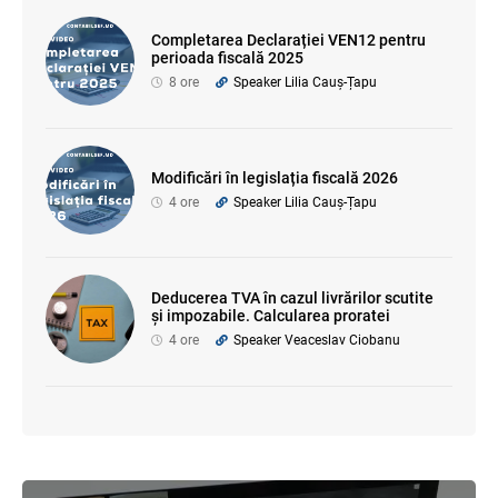
Completarea Declarației VEN12 pentru
perioada fiscală 2025
8 ore
Speaker Lilia Cauș-Țapu
Modificări în legislația fiscală 2026
4 ore
Speaker Lilia Cauș-Țapu
Deducerea TVA în cazul livrărilor scutite
și impozabile. Calcularea proratei
4 ore
Speaker Veaceslav Ciobanu