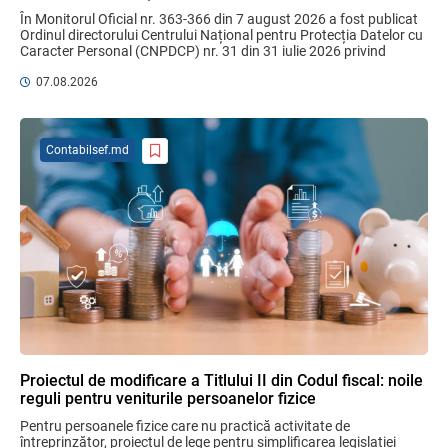
În Monitorul Oficial nr. 363-366 din 7 august 2026 a fost publicat 
Ordinul directorului Centrului Național pentru Protecția Datelor cu 
Caracter Personal (CNPDCP) nr. 31 din 31 iulie 2026 privind 
MIA Plăți Instant: Soluția inovativă pentru
aprobarea Contractului ...
cetățeni, afaceri și plata serviciilor
07.08.2026
publice
05.08.2026
BNM
Contabilsef.md
Efectele trecerii la euro ca monedă de
referință
06.08.2026
BNM
Bunurile și banii confiscați vor fi utilizați
în scopuri sociale și în interes public
06.08.2026
Guvernul RM
Proiectul de modificare a Titlului II din Codul fiscal: noile
reguli pentru veniturile persoanelor fizice
Gala Financiară 2026 – solicitare de
Pentru persoanele fizice care nu practică activitate de 
nominalizare a candidaților
întreprinzător, proiectul de lege pentru simplificarea legislației 