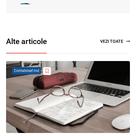
Proiectul de modificare a Titlului II din
Codul fiscal: noile reguli pentru veniturile
persoanelor fizice
07.08.2026
Alte articole
VEZI TOATE
SFS a anunțat programul de seminare
pentru luna august 2026
03.08.2026
Contabilsef.md
Se propune modificarea Legii auditului —
consultări publice până la 19 august 2026
05.08.2026
Garanția financiară pentru refacerea
mediului la exploatarea resurselor
minerale
04.08.2026