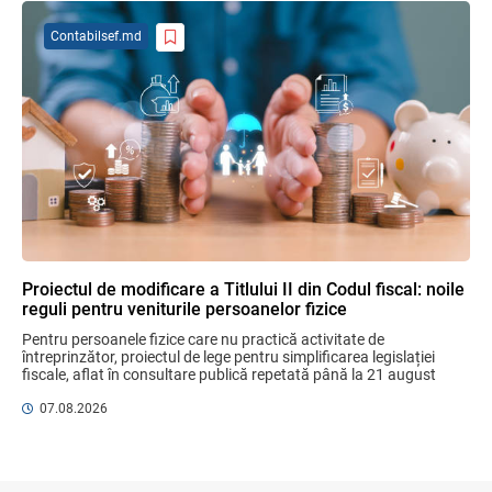
Contabilsef.md
Efectele trecerii la euro ca monedă de
referință
06.08.2026
BNM
Bunurile și banii confiscați vor fi utilizați
în scopuri sociale și în interes public
06.08.2026
Guvernul RM
Proiectul de modificare a Titlului II din Codul fiscal: noile
reguli pentru veniturile persoanelor fizice
Gala Financiară 2026 – solicitare de
Pentru persoanele fizice care nu practică activitate de 
nominalizare a candidaților
întreprinzător, proiectul de lege pentru simplificarea legislației 
03.08.2026
Ministerul Finanțelor
fiscale, aflat în consultare publică repetată până la 21 august 
2026, aduce un mix de ...
07.08.2026
Opinia comunității profesionale a
auditorilor interni în procesul de aliniere
la standardele internaționale și bunele
practici