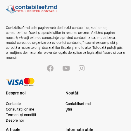
04.08.2026
Ministerul Finanțelor
Mai puține taxe pe muncă. Mai multă
stimulare a investițiilor. Mai ferm pe vicii.
Contabilsef.md este pagina web destinată contabililor, auditorilor,
Mai corect pe excepții.
consultanților fiscali și specialiștilor în resurse umane. Vizitând pagina
noastră, vă veți extinde cunoștințele privind contabilitatea, impozitarea,
07.08.2026
Ministerul Finațelor
modul corect de organizare a evidenței contabile, întocmirea completă și
corectă a rapoartelor și declarațiilor fiscale și multe alte. Totodată puteți găsi
o mulțime de materiale relevante legate de aplicarea legislației fiscale și cea a
muncii.
Despre noi
Noutăţi
Contacte
Contabilsef.md
Consultații online
Știri
Termeni și condiții
Despre noi
Articole
Informaţii utile