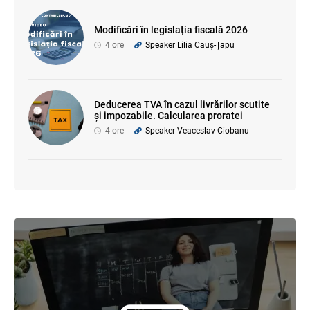
Modificări în legislația fiscală 2026
4 ore
Speaker Lilia Cauș-Țapu
Deducerea TVA în cazul livrărilor scutite
și impozabile. Calcularea proratei
4 ore
Speaker Veaceslav Ciobanu