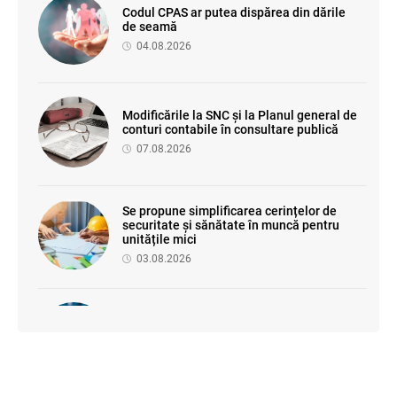
Codul CPAS ar putea dispărea din dările
de seamă
04.08.2026
Modificările la SNC și la Planul general de
conturi contabile în consultare publică
07.08.2026
Se propune simplificarea cerințelor de
securitate și sănătate în muncă pentru
unitățile mici
03.08.2026
Proiectul de modificare a Titlului II din
Codul fiscal: noile reguli pentru veniturile
persoanelor fizice
07.08.2026