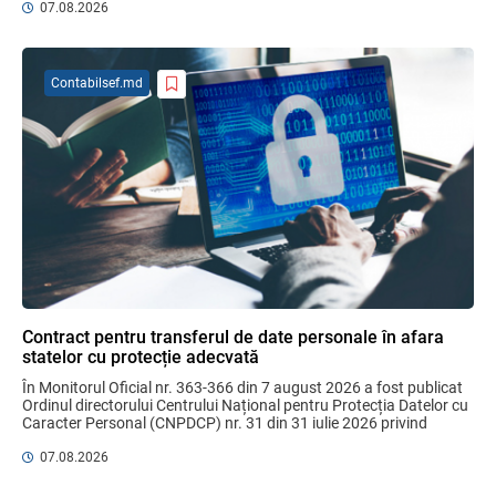
07.08.2026
Sa definitivat proiectul de reformare
integrală a Titlului IV - accize armonizate
cu legislația UE
Contabilsef.md
03.08.2026
Бухгалтерские и Налоговые
Консультации № 07/2026, комментарии
на полях
06.08.2026
Ciobanu Veaceslav
Plafonul operațiunilor valutare de capital
fără autorizarea BNM va crește
Contract pentru transferul de date personale în afara
06.08.2026
statelor cu protecție adecvată
În Monitorul Oficial nr. 363-366 din 7 august 2026 a fost publicat 
Ordinul directorului Centrului Național pentru Protecția Datelor cu 
Caracter Personal (CNPDCP) nr. 31 din 31 iulie 2026 privind 
MIA Plăți Instant: Soluția inovativă pentru
aprobarea Contractului ...
cetățeni, afaceri și plata serviciilor
07.08.2026
publice
05.08.2026
BNM