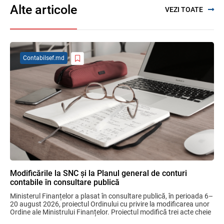
Alte articole
VEZI TOATE
SFS a anunțat programul de seminare
pentru luna august 2026
03.08.2026
Contabilsef.md
Se propune modificarea Legii auditului —
consultări publice până la 19 august 2026
05.08.2026
Garanția financiară pentru refacerea
mediului la exploatarea resurselor
minerale
04.08.2026
Modificările la SNC și la Planul general de conturi
contabile în consultare publică
Domenii supuse controalelor fiscale
Ministerul Finanțelor a plasat în consultare publică, în perioada 6–
operative în luna august 2026
20 august 2026, proiectul Ordinului cu privire la modificarea unor 
05.08.2026
Serviciul Fiscal de Stat
Ordine ale Ministrului Finanțelor. Proiectul modifică trei acte cheie 
pentru ...