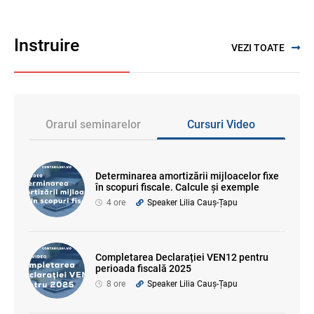
Instruire
VEZI TOATE
Orarul seminarelor
Cursuri Video
Determinarea amortizării mijloacelor fixe
în scopuri fiscale. Calcule și exemple
4 ore
Speaker Lilia Cauș-Țapu
Completarea Declarației VEN12 pentru
perioada fiscală 2025
8 ore
Speaker Lilia Cauș-Țapu