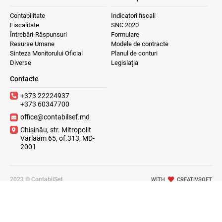
Contabilitate
Indicatori fiscali
Fiscalitate
SNC 2020
Întrebări-Răspunsuri
Formulare
Resurse Umane
Modele de contracte
Sinteza Monitorului Oficial
Planul de conturi
Diverse
Legislația
Contacte
+373 22224937
+373 60347700
office@contabilsef.md
Chișinău, str. Mitropolit
Varlaam 65, of.313, MD-
2001
2023 © ContabilSef
WITH
CREATIVSOFT