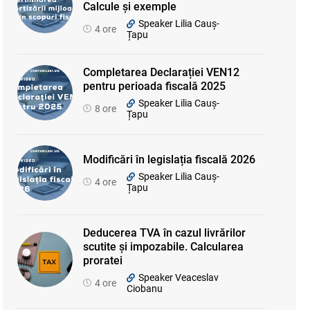
Calcule și exemple
Speaker Lilia Cauș-
4 ore
Țapu
Completarea Declarației VEN12
pentru perioada fiscală 2025
Speaker Lilia Cauș-
8 ore
Țapu
Modificări în legislația fiscală 2026
Speaker Lilia Cauș-
4 ore
Țapu
Deducerea TVA în cazul livrărilor
scutite și impozabile. Calcularea
proratei
Speaker Veaceslav
4 ore
Ciobanu