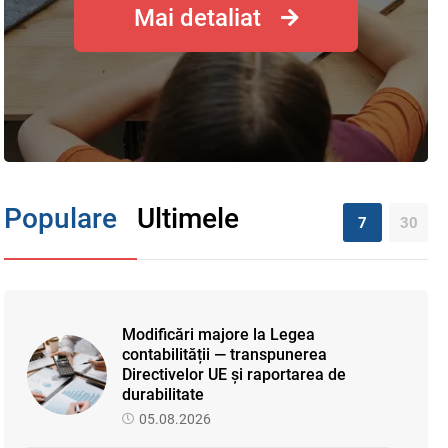
Mai detaliat
Populare
Ultimele
7
30
Modificări majore la Legea
contabilității — transpunerea
Directivelor UE și raportarea de
durabilitate
05.08.2026