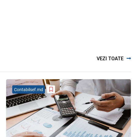
Gala Financiară 2026 – solicitare de
nominalizare a candidaților
03.08.2026
Ministerul Finanțelor
MIA Plăți Instant: Soluția inovativă
pentru cetățeni, afaceri și plata
serviciilor publice
05.08.2026
BNM
VEZI TOATE
Noțiuni noi în Legea contabilității și
raportării financiare
06.08.2026
Contabilsef.md
Proiectul de lege referitor la
contractele de credit pentru bunuri
imobile rezidențiale, consultat cu
părțile interesate
04.08.2026
Ministerul Finanțelor