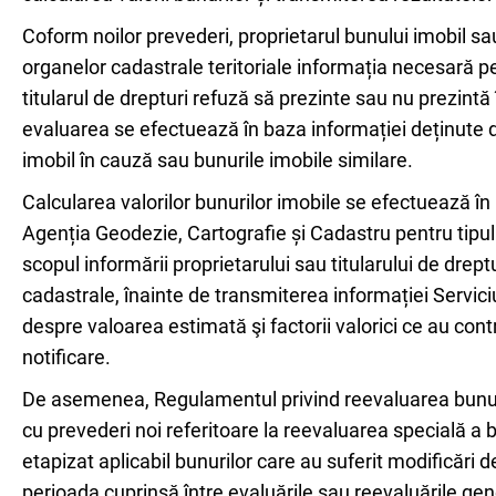
Coform noilor prevederi, proprietarul bunului imobil sau
organelor cadastrale teritoriale informația necesară pe
titularul de drepturi refuză să prezinte sau nu prezintă
evaluarea se efectuează în baza informației deținute de
imobil în cauză sau bunurile imobile similare.
Calcularea valorilor bunurilor imobile se efectuează î
Agenția Geodezie, Cartografie și Cadastru pentru tipul 
scopul informării proprietarului sau titularului de drept
cadastrale, înainte de transmiterea informației Servici
despre valoarea estimată şi factorii valorici ce au cont
notificare.
De asemenea, Regulamentul privind reevaluarea bunuril
cu prevederi noi referitoare la reevaluarea specială a 
etapizat aplicabil bunurilor care au suferit modificări
perioada cuprinsă între evaluările sau reevaluările gene