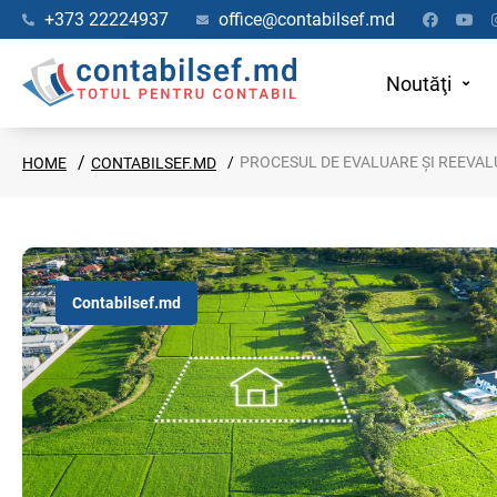
+373 22224937
office@contabilsef.md
Noutăţi
PROCESUL DE EVALUARE ȘI REEVALU
HOME
CONTABILSEF.MD
Contabilsef.md