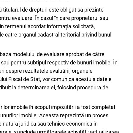
 titularul de drepturi este obligat să prezinte
ntru evaluare. În cazul în care proprietarul sau
 în termenul acordat informația solicitată,
 către organul cadastral teritorial privind bunul
n baza modelului de evaluare aprobat de către
sau pentru subtipul respectiv de bunuri imobile. În
uri despre rezultatele evaluării, organele
ului Fiscal de Stat, vor comunica acestuia datele
ribuit la determinarea ei, folosind procedura de
or imobile în scopul impozitării a fost completat
bunurilor imobile. Aceasta reprezintă un proces
 de natură juridică sau tehnico-economică în
rale, și include următoarele activități: actualizarea