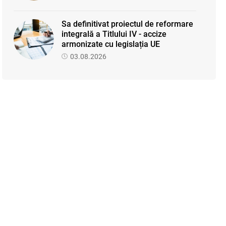
Sa definitivat proiectul de reformare
integrală a Titlului IV - accize
armonizate cu legislația UE
03.08.2026
Se propune modificarea Legii
auditului — consultări publice până la
19 august 2026
05.08.2026
Facilități fiscale pentru Proiectul
„Învățământul superior" — se
elaborează regulamentul de aplicare
31.07.2026
Discuții cu reprezentanții sindicatelor
despre ajustarea sistemului de
salarizare