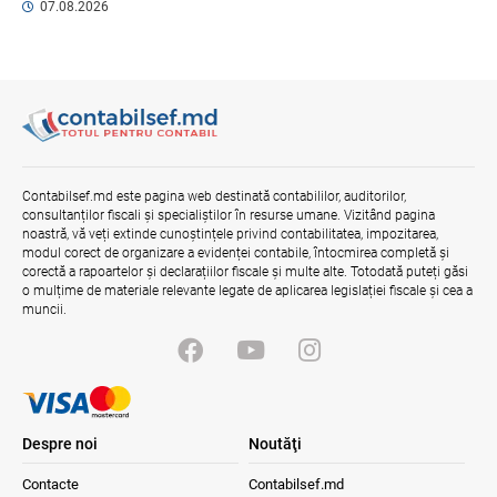
07.08.2026
Opinia comunității profesionale a
auditorilor interni în procesul de aliniere
la standardele internaționale și bunele
practici
04.08.2026
Ministerul Finanțelor
Misiune oficială în cadrul proiectului
reformei finanțelor publice și a
Contabilsef.md este pagina web destinată contabililor, auditorilor,
administrării fiscale pentru aderarea la
consultanților fiscali și specialiștilor în resurse umane. Vizitând pagina
UE
noastră, vă veți extinde cunoștințele privind contabilitatea, impozitarea,
04.08.2026
Serviciul Fiscal de Stat
modul corect de organizare a evidenței contabile, întocmirea completă și
corectă a rapoartelor și declarațiilor fiscale și multe alte. Totodată puteți găsi
o mulțime de materiale relevante legate de aplicarea legislației fiscale și cea a
muncii.
Despre noi
Noutăţi
Contacte
Contabilsef.md