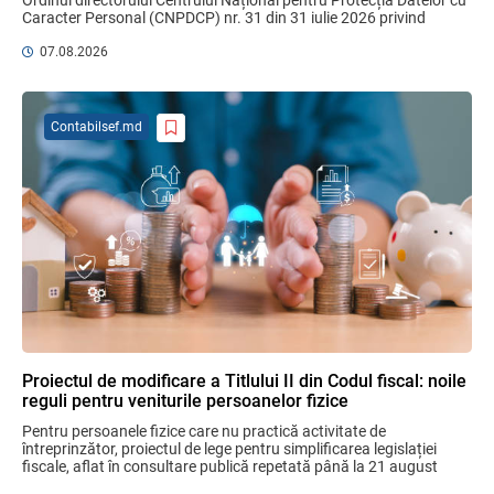
Ordinul directorului Centrului Național pentru Protecția Datelor cu 
Caracter Personal (CNPDCP) nr. 31 din 31 iulie 2026 privind 
MIA Plăți Instant: Soluția inovativă pentru
aprobarea Contractului ...
cetățeni, afaceri și plata serviciilor
07.08.2026
publice
05.08.2026
BNM
Contabilsef.md
Efectele trecerii la euro ca monedă de
referință
06.08.2026
BNM
Bunurile și banii confiscați vor fi utilizați
în scopuri sociale și în interes public
06.08.2026
Guvernul RM
Proiectul de modificare a Titlului II din Codul fiscal: noile
reguli pentru veniturile persoanelor fizice
Gala Financiară 2026 – solicitare de
Pentru persoanele fizice care nu practică activitate de 
nominalizare a candidaților
întreprinzător, proiectul de lege pentru simplificarea legislației 
03.08.2026
Ministerul Finanțelor
fiscale, aflat în consultare publică repetată până la 21 august 
2026, aduce un mix de ...