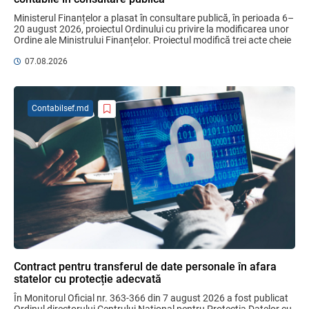
Domenii supuse controalelor fiscale
Ministerul Finanțelor a plasat în consultare publică, în perioada 6–
operative în luna august 2026
20 august 2026, proiectul Ordinului cu privire la modificarea unor 
05.08.2026
Serviciul Fiscal de Stat
Ordine ale Ministrului Finanțelor. Proiectul modifică trei acte cheie 
pentru ...
07.08.2026
Sa definitivat proiectul de reformare
integrală a Titlului IV - accize armonizate
cu legislația UE
Contabilsef.md
03.08.2026
Бухгалтерские и Налоговые
Консультации № 07/2026, комментарии
на полях
06.08.2026
Ciobanu Veaceslav
Plafonul operațiunilor valutare de capital
fără autorizarea BNM va crește
Contract pentru transferul de date personale în afara
06.08.2026
statelor cu protecție adecvată
În Monitorul Oficial nr. 363-366 din 7 august 2026 a fost publicat 