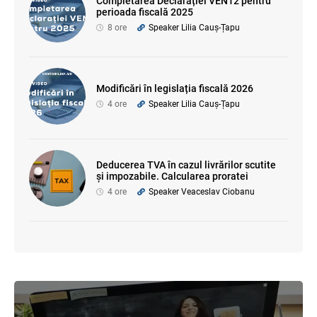
Completarea Declarației VEN12 pentru
perioada fiscală 2025
8 ore
Speaker Lilia Cauș-Țapu
Modificări în legislația fiscală 2026
4 ore
Speaker Lilia Cauș-Țapu
Deducerea TVA în cazul livrărilor scutite
și impozabile. Calcularea proratei
4 ore
Speaker Veaceslav Ciobanu