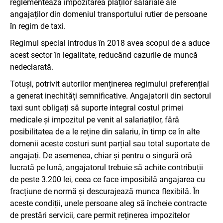
reglementează impozitarea plăților salariale ale
angajaților din domeniul transportului rutier de persoane
în regim de taxi.
Regimul special introdus în 2018 avea scopul de a aduce
acest sector în legalitate, reducând cazurile de muncă
nedeclarată.
Totuși, potrivit autorilor menținerea regimului preferențial
a generat inechități semnificative. Angajatorii din sectorul
taxi sunt obligați să suporte integral costul primei
medicale și impozitul pe venit al salariaților, fără
posibilitatea de a le reține din salariu, în timp ce în alte
domenii aceste costuri sunt parțial sau total suportate de
angajați. De asemenea, chiar și pentru o singură oră
lucrată pe lună, angajatorul trebuie să achite contribuții
de peste 3.200 lei, ceea ce face imposibilă angajarea cu
fracțiune de normă și descurajează munca flexibilă. În
aceste condiții, unele persoane aleg să încheie contracte
de prestări servicii, care permit reținerea impozitelor