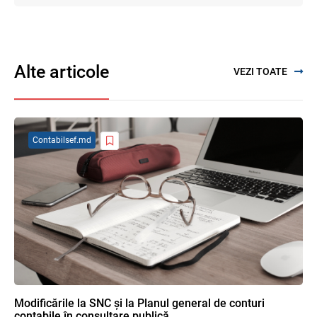
Codul fiscal: noile reguli pentru veniturile
persoanelor fizice
07.08.2026
Alte articole
VEZI TOATE
SFS a anunțat programul de seminare
pentru luna august 2026
03.08.2026
Contabilsef.md
Se propune modificarea Legii auditului —
consultări publice până la 19 august 2026
05.08.2026
Garanția financiară pentru refacerea
mediului la exploatarea resurselor
minerale
04.08.2026
Modificările la SNC și la Planul general de conturi
contabile în consultare publică