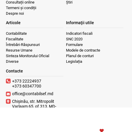
Consultații online
Știri
Termeni și condiții
Despre noi
Articole
Informaţii utile
Contabilitate
Indicatori fiscali
Fiscalitate
SNC 2020
Întrebări-Răspunsuri
Formulare
Resurse Umane
Modele de contracte
Sinteza Monitorului Oficial
Planul de conturi
Diverse
Legislația
Contacte
+373 22224937
+373 60347700
office@contabilsef.md
Chișinău, str. Mitropolit
Varlaam 65, of.313, MD-
2001
2023 © ContabilSef
WITH
CREATIVSOFT