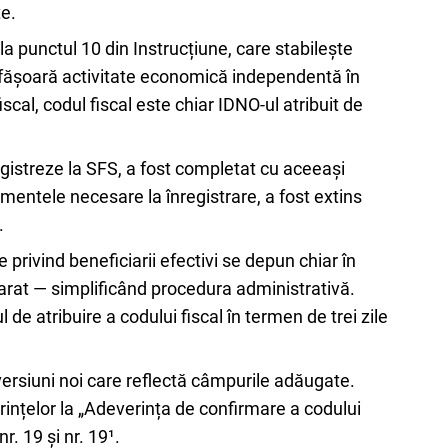
te.
la punctul 10 din Instrucțiune, care stabilește
esfășoară activitate economică independentă în
fiscal, codul fiscal este chiar IDNO-ul atribuit de
egistreze la SFS, a fost completat cu aceeași
cumentele necesare la înregistrare, a fost extins
.
e privind beneficiarii efectivi se depun chiar în
parat — simplificând procedura administrativă.
 de atribuire a codului fiscal în termen de trei zile
cu versiuni noi care reflectă câmpurile adăugate.
erințelor la „Adeverința de confirmare a codului
r. 19 și nr. 19¹.