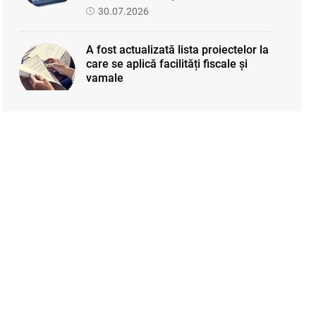
30.07.2026
A fost actualizată lista proiectelor la
care se aplică facilități fiscale și
vamale
31.07.2026
SFS a anunțat programul de
seminare pentru luna august 2026
03.08.2026
Sa definitivat proiectul de reformare
integrală a Titlului IV - accize
armonizate cu legislația UE
03.08.2026
Facilități fiscale pentru Proiectul
„Învățământul superior" — se