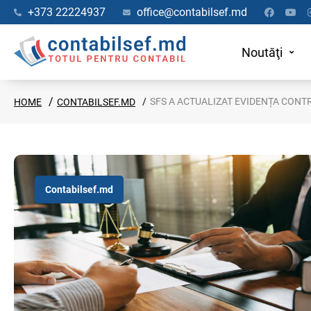
+373 22224937
office@contabilsef.md
Noutăţi
SFS A ACTUALIZAT EVIDENȚA CONT
HOME
CONTABILSEF.MD
Contabilsef.md