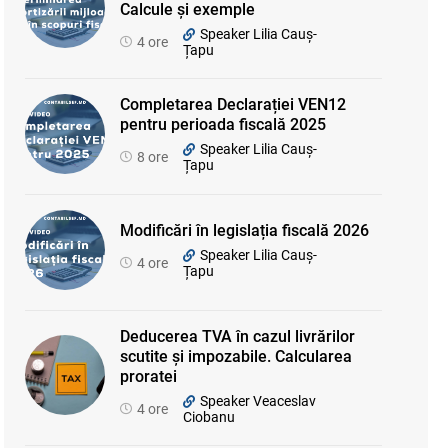
Calcule și exemple
Speaker Lilia Cauș-
4 ore
Țapu
Completarea Declarației VEN12
pentru perioada fiscală 2025
Speaker Lilia Cauș-
8 ore
Țapu
Modificări în legislația fiscală 2026
Speaker Lilia Cauș-
4 ore
Țapu
Deducerea TVA în cazul livrărilor
scutite și impozabile. Calcularea
proratei
Speaker Veaceslav
4 ore
Ciobanu