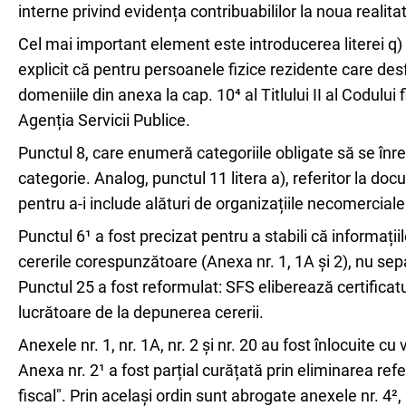
interne privind evidența contribuabililor la noua realita
Cel mai important element este introducerea literei q) 
explicit că pentru persoanele fizice rezidente care d
domeniile din anexa la cap. 10⁴ al Titlului II al Codului 
Agenția Servicii Publice.
Punctul 8, care enumeră categoriile obligate să se înr
categorie. Analog, punctul 11 litera a), referitor la do
pentru a-i include alături de organizațiile necomerciale
Punctul 6¹ a fost precizat pentru a stabili că informațiil
cererile corespunzătoare (Anexa nr. 1, 1A și 2), nu se
Punctul 25 a fost reformulat: SFS eliberează certificatul
lucrătoare de la depunerea cererii.
Anexele nr. 1, nr. 1A, nr. 2 și nr. 20 au fost înlocuite 
Anexa nr. 2¹ a fost parțial curățată prin eliminarea ref
fiscal". Prin același ordin sunt abrogate anexele nr. 4², n