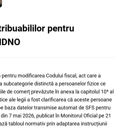
ribuabililor pentru
 IDNO
6 pentru modificarea Codului fiscal, act care a
ca subcategorie distinctă a persoanelor fizice ce
le de comerț prevăzute în anexa la capitolul 10⁴ al
ctice ale legii a fost clarificarea că aceste persoane
, pe baza datelor transmise automat de SFS pentru
9 din 7 mai 2026, publicat în Monitorul Oficial pe 21
ază tabloul normativ prin adaptarea instrucțiunii