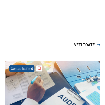
Domenii supuse controalelor fiscale
operative în luna august 2026
05.08.2026
Serviciul Fiscal de Stat
Opinia comunității profesionale a
auditorilor interni în procesul de
aliniere la standardele internaționale
și bunele practici
VEZI TOATE
04.08.2026
Ministerul Finanțelor
Gala Financiară 2026 – solicitare de
nominalizare a candidaților
Contabilsef.md
03.08.2026
Ministerul Finanțelor
MIA Plăți Instant: Soluția inovativă
pentru cetățeni, afaceri și plata
serviciilor publice
05.08.2026
BNM