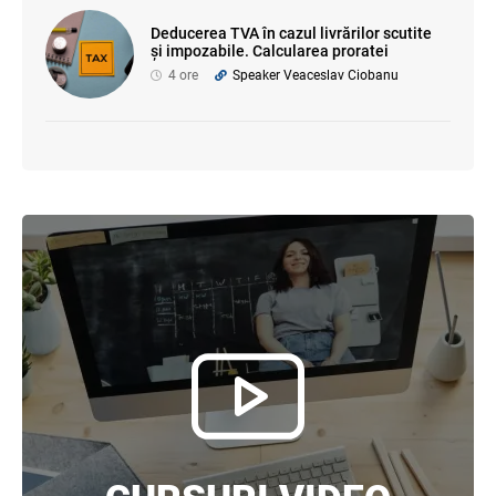
Deducerea TVA în cazul livrărilor scutite
și impozabile. Calcularea proratei
4 ore
Speaker Veaceslav Ciobanu