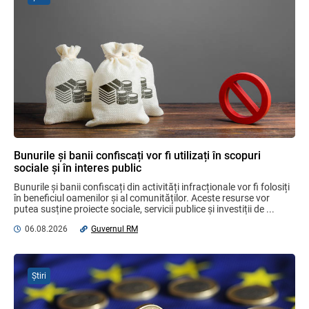
Discuții cu reprezentanții sindicatelor
despre ajustarea sistemului de salarizare
31.07.2026
Ministerul Finanțelor
Garanția financiară pentru refacerea
mediului la exploatarea resurselor
minerale
04.08.2026
Bunurile și banii confiscați vor fi utilizați în scopuri
sociale și în interes public
Noțiuni noi în Legea contabilității și
Bunurile și banii confiscați din activități infracționale vor fi folosiți 
raportării financiare
în beneficiul oamenilor și al comunităților. Aceste resurse vor 
06.08.2026
putea susține proiecte sociale, servicii publice și investiții de ...
06.08.2026
Guvernul RM
Domenii supuse controalelor fiscale
operative în luna august 2026
Știri
05.08.2026
Serviciul Fiscal de Stat