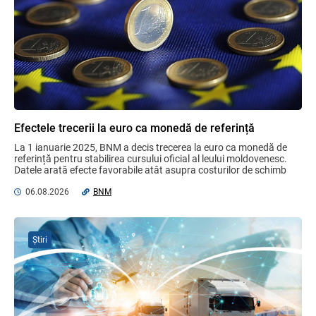
Opinia comunității profesionale a
auditorilor interni în procesul de aliniere
la standardele internaționale și bunele
practici
04.08.2026
Ministerul Finanțelor
Gala Financiară 2026 – solicitare de
nominalizare a candidaților
Efectele trecerii la euro ca monedă de referință
03.08.2026
Ministerul Finanțelor
La 1 ianuarie 2025, BNM a decis trecerea la euro ca monedă de 
referință pentru stabilirea cursului oficial al leului moldovenesc. 
Datele arată efecte favorabile atât asupra costurilor de schimb 
valutar, ...
MIA Plăți Instant: Soluția inovativă pentru
06.08.2026
BNM
cetățeni, afaceri și plata serviciilor
publice
05.08.2026
BNM
Știri
Proiectul de lege referitor la contractele
de credit pentru bunuri imobile
rezidențiale, consultat cu părțile
interesate