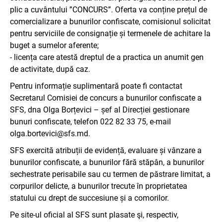
plic a cuvântului ”CONCURS”. Oferta va conține prețul de
comercializare a bunurilor confiscate, comisionul solicitat
pentru serviciile de consignație și termenele de achitare la
buget a sumelor aferente;
- licența care atestă dreptul de a practica un anumit gen
de activitate, după caz.
Pentru informație suplimentară poate fi contactat
Secretarul Comisiei de concurs a bunurilor confiscate a
SFS, dna Olga Borțevici – șef al Direcției gestionare
bunuri confiscate, telefon 022 82 33 75, e-mail
olga.bortevici@sfs.md.
SFS exercită atribuții de evidență, evaluare și vânzare a
bunurilor confiscate, a bunurilor fără stăpân, a bunurilor
sechestrate perisabile sau cu termen de păstrare limitat, a
corpurilor delicte, a bunurilor trecute în proprietatea
statului cu drept de succesiune și a comorilor.
Pe site-ul oficial al SFS sunt plasate şi, respectiv,