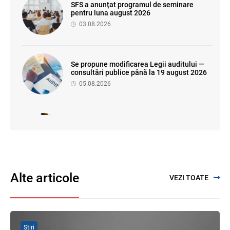
SFS a anunțat programul de seminare
pentru luna august 2026
03.08.2026
Se propune modificarea Legii auditului —
consultări publice până la 19 august 2026
05.08.2026
Sa definitivat proiectul de reformare
integrală a Titlului IV - accize armonizate
cu legislația UE
03.08.2026
Alte articole
VEZI TOATE
Facilități fiscale pentru Proiectul
„Învățământul superior" — se elaborează
regulamentul de aplicare
31.07.2026
Știri