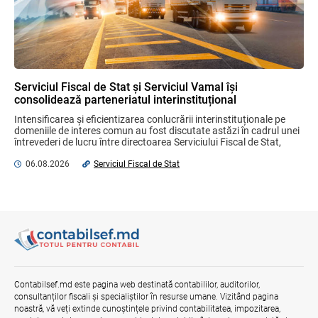
04.08.2026
Ministerul Finanțelor
Plafonul operațiunilor valutare de capital
fără autorizarea BNM va crește
06.08.2026
Serviciul Fiscal de Stat și Serviciul Vamal își
consolidează parteneriatul interinstituțional
Intensificarea și eficientizarea conlucrării interinstituționale pe 
Misiune oficială în cadrul proiectului
domeniile de interes comun au fost discutate astăzi în cadrul unei 
reformei finanțelor publice și a
întrevederi de lucru între directoarea Serviciului Fiscal de Stat, 
administrării fiscale pentru aderarea la
Olga Golban ...
UE
06.08.2026
Serviciul Fiscal de Stat
04.08.2026
Serviciul Fiscal de Stat
Serviciul Fiscal de Stat a încasat 2
miliarde lei la Bugetul public național în
săptămâna precedentă
04.08.2026
Serviciul Fiscal de Stat
Contabilsef.md este pagina web destinată contabililor, auditorilor,
consultanților fiscali și specialiștilor în resurse umane. Vizitând pagina
Bunurile și banii confiscați vor fi utilizați
în scopuri sociale și în interes public
noastră, vă veți extinde cunoștințele privind contabilitatea, impozitarea,