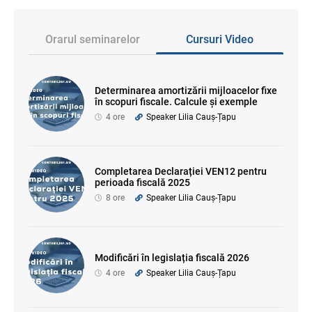
Orarul seminarelor
Cursuri Video
Determinarea amortizării mijloacelor fixe
în scopuri fiscale. Calcule și exemple
4 ore
Speaker Lilia Cauș-Țapu
Completarea Declarației VEN12 pentru
perioada fiscală 2025
8 ore
Speaker Lilia Cauș-Țapu
Modificări în legislația fiscală 2026
4 ore
Speaker Lilia Cauș-Țapu