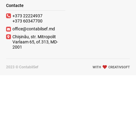
Contacte
+373 22224937
+373 60347700
office@contabilsef.md
Chișinău, str. Mitropolit
Varlaam 65, of.313, MD-
2001
2023 © ContabilSef
WITH
CREATIVSOFT