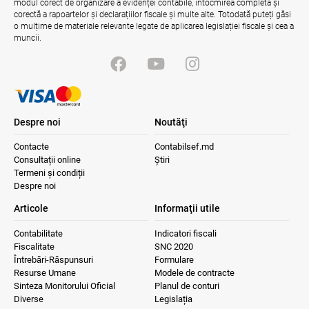
modul corect de organizare a evidenței contabile, întocmirea completă și
06.08.2026
Guvernul RM
corectă a rapoartelor și declarațiilor fiscale și multe alte. Totodată puteți găsi
o mulțime de materiale relevante legate de aplicarea legislației fiscale și cea a
muncii.
Despre noi
Noutăţi
Contacte
Contabilsef.md
Consultații online
Știri
Termeni și condiții
Despre noi
Articole
Informaţii utile
Contabilitate
Indicatori fiscali
Fiscalitate
SNC 2020
Întrebări-Răspunsuri
Formulare
Resurse Umane
Modele de contracte
Sinteza Monitorului Oficial
Planul de conturi
Diverse
Legislația