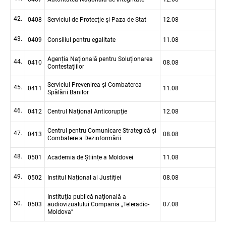
42.
0408
Serviciul de Protecţie şi Paza de Stat
12.08
43.
0409
Consiliul pentru egalitate
11.08
Agenția Națională pentru Soluționarea
44.
0410
08.08
Contestațiilor
Serviciul Prevenirea și Combaterea
45.
0411
11.08
Spălării Banilor
46.
0412
Centrul Naţional Anticorupţie
12.08
Centrul pentru Comunicare Strategică și
47.
0413
08.08
Combatere a Dezinformării
48.
0501
Academia de Științe a Moldovei
11.08
49.
0502
Institul Național al Justiției
08.08
Instituţia publică naţională a
50.
0503
audiovizualului Compania „Teleradio-
07.08
Moldova”