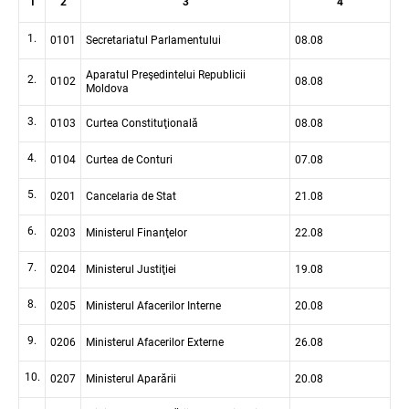
1
2
3
4
1.
0101
Secretariatul Parlamentului
08.08
Aparatul Preşedintelui Republicii
2.
0102
08.08
Moldova
3.
0103
Curtea Constituţională
08.08
4.
0104
Curtea de Conturi
07.08
5.
0201
Cancelaria de Stat
21.08
6.
0203
Ministerul Finanţelor
22.08
7.
0204
Ministerul Justiţiei
19.08
8.
0205
Ministerul Afacerilor Interne
20.08
9.
0206
Ministerul Afacerilor Externe
26.08
10.
0207
Ministerul Aparării
20.08