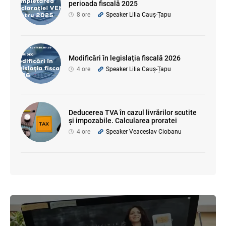
perioada fiscală 2025
8 ore
Speaker Lilia Cauș-Țapu
Modificări în legislația fiscală 2026
4 ore
Speaker Lilia Cauș-Țapu
Deducerea TVA în cazul livrărilor scutite
și impozabile. Calcularea proratei
4 ore
Speaker Veaceslav Ciobanu