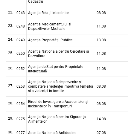
Cadastru
22.
0243
Agenția Relații Interetnice
08.08
Agenția Medicamentului și
23.
0248
11.08
Dispozitivelor Medicale
24.
0249
Agenția Proprietății Publice
13.08
Agenția Națională pentru Cercetare și
25.
0250
11.08
Dezvoltare
Agenția de Stat pentru Proprietate
26.
0252
11.08
Intelectuală
Agenția Națională de prevenire și
27.
0253
combatere a violenței împotriva femeilor
08.08
și a violenței în familie
Biroul de Investigare a Accidentelor și
28.
0254
08.08
Incidentelor în Transporturi
Agenţia Naţională pentru Siguranţa
29.
0275
14.08
Alimentelor
30.
0277
Agenţia Naţională Antidoping
07.08