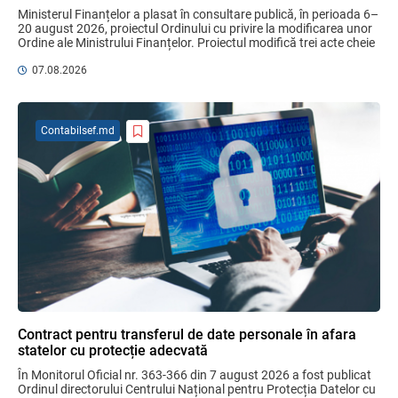
Domenii supuse controalelor fiscale
Ministerul Finanțelor a plasat în consultare publică, în perioada 6–
operative în luna august 2026
20 august 2026, proiectul Ordinului cu privire la modificarea unor 
05.08.2026
Serviciul Fiscal de Stat
Ordine ale Ministrului Finanțelor. Proiectul modifică trei acte cheie 
pentru ...
07.08.2026
Sa definitivat proiectul de reformare
integrală a Titlului IV - accize armonizate
cu legislația UE
Contabilsef.md
03.08.2026
Бухгалтерские и Налоговые
Консультации № 07/2026, комментарии
на полях
06.08.2026
Ciobanu Veaceslav
Plafonul operațiunilor valutare de capital
fără autorizarea BNM va crește
Contract pentru transferul de date personale în afara
06.08.2026
statelor cu protecție adecvată
În Monitorul Oficial nr. 363-366 din 7 august 2026 a fost publicat 
Ordinul directorului Centrului Național pentru Protecția Datelor cu 