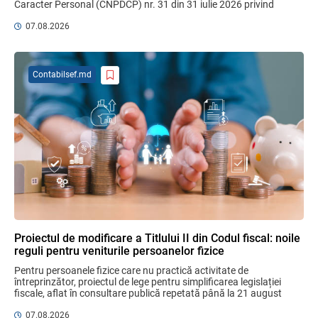
Caracter Personal (CNPDCP) nr. 31 din 31 iulie 2026 privind 
MIA Plăți Instant: Soluția inovativă pentru
aprobarea Contractului ...
cetățeni, afaceri și plata serviciilor
07.08.2026
publice
05.08.2026
BNM
Contabilsef.md
Efectele trecerii la euro ca monedă de
referință
06.08.2026
BNM
Mai puține taxe pe muncă. Mai multă
stimulare a investițiilor. Mai ferm pe vicii.
Mai corect pe excepții.
07.08.2026
Ministerul Finațelor
Proiectul de modificare a Titlului II din Codul fiscal: noile
reguli pentru veniturile persoanelor fizice
Bunurile și banii confiscați vor fi utilizați
Pentru persoanele fizice care nu practică activitate de 
în scopuri sociale și în interes public
întreprinzător, proiectul de lege pentru simplificarea legislației 
06.08.2026
Guvernul RM
fiscale, aflat în consultare publică repetată până la 21 august 
2026, aduce un mix de ...
07.08.2026