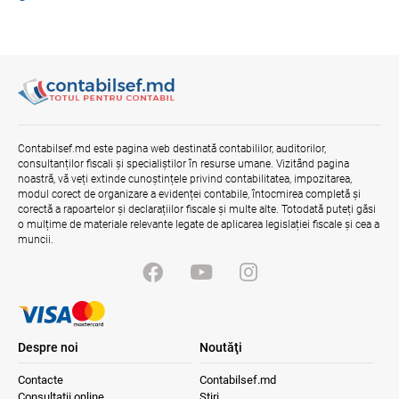
Contract pentru transferul de date
personale în afara statelor cu protecție
adecvată
07.08.2026
Opinia comunității profesionale a
auditorilor interni în procesul de aliniere
Contabilsef.md este pagina web destinată contabililor, auditorilor,
la standardele internaționale și bunele
consultanților fiscali și specialiștilor în resurse umane. Vizitând pagina
practici
noastră, vă veți extinde cunoștințele privind contabilitatea, impozitarea,
04.08.2026
Ministerul Finanțelor
modul corect de organizare a evidenței contabile, întocmirea completă și
corectă a rapoartelor și declarațiilor fiscale și multe alte. Totodată puteți găsi
o mulțime de materiale relevante legate de aplicarea legislației fiscale și cea a
muncii.
Despre noi
Noutăţi
Contacte
Contabilsef.md
Consultații online
Știri