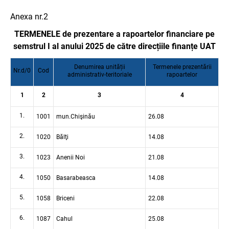
Anexa nr.2
TERMENELE de prezentare a rapoartelor financiare pe
semstrul I al anului 2025 de către direcțiile finanțe UAT
Denumirea unității
Termenele prezentării
Nr.d/0
Cod
administrativ-teritoriale
rapoartelor
1
2
3
4
1.
1001
mun.Chişinău
26.08
2.
1020
Bălţi
14.08
3.
1023
Anenii Noi
21.08
4.
1050
Basarabeasca
14.08
5.
1058
Briceni
22.08
6.
1087
Cahul
25.08