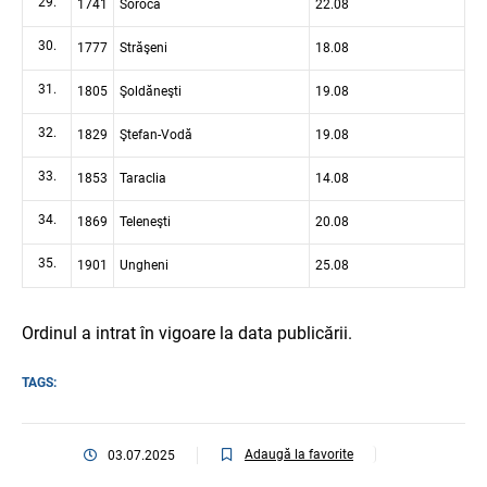
29.
1741
Soroca
22.08
30.
1777
Străşeni
18.08
31.
1805
Şoldăneşti
19.08
32.
1829
Ştefan-Vodă
19.08
33.
1853
Taraclia
14.08
34.
1869
Teleneşti
20.08
35.
1901
Ungheni
25.08
Ordinul a intrat în vigoare la data publicării.
TAGS:
Adaugă la favorite
03.07.2025