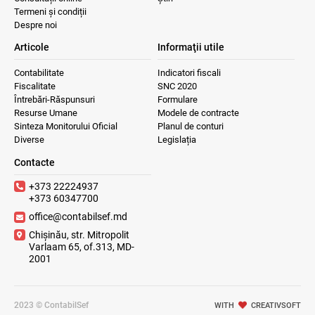
Termeni și condiții
Despre noi
Articole
Informaţii utile
Contabilitate
Indicatori fiscali
Fiscalitate
SNC 2020
Întrebări-Răspunsuri
Formulare
Resurse Umane
Modele de contracte
Sinteza Monitorului Oficial
Planul de conturi
Diverse
Legislația
Contacte
+373 22224937
+373 60347700
office@contabilsef.md
Chișinău, str. Mitropolit
Varlaam 65, of.313, MD-
2001
2023 © ContabilSef
WITH
CREATIVSOFT