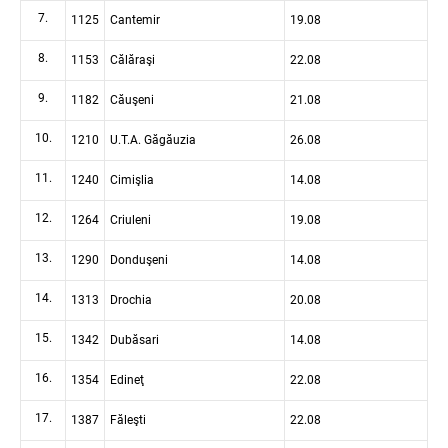
7.
1125
Cantemir
19.08
8.
1153
Călăraşi
22.08
9.
1182
Căuşeni
21.08
10.
1210
U.T.A. Găgăuzia
26.08
11.
1240
Cimişlia
14.08
12.
1264
Criuleni
19.08
13.
1290
Donduşeni
14.08
14.
1313
Drochia
20.08
15.
1342
Dubăsari
14.08
16.
1354
Edineţ
22.08
17.
1387
Făleşti
22.08