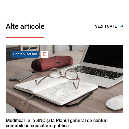
persoanelor fizice
07.08.2026
Alte articole
VEZI TOATE
Se propune modificarea Legii auditului —
consultări publice până la 19 august 2026
05.08.2026
Contabilsef.md
SFS a anunțat programul de seminare
pentru luna august 2026
03.08.2026
Garanția financiară pentru refacerea
mediului la exploatarea resurselor
minerale
04.08.2026
Modificările la SNC și la Planul general de conturi
contabile în consultare publică