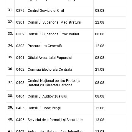
31.
0279
Centrul Serviciului Civil
08.08
32.
0301
Consiliul Superior al Magistraturii
22.08
33.
0302
Consiliul Superior al Procurorilor
08.08
34.
0303
Procuratura Generală
12.08
35.
0401
Oficiul Avocatului Poporului
08.08
36.
0402
Comisia Electorală Centrală
21.08
Centrul Naţional pentru Protecţia
37.
0403
08.08
Datelor cu Caracter Personal
38.
0404
Consiliul Audiovizualului
08.08
39.
0405
Consiliul Concurenţei
12.08
40.
0406
Serviciul de Informaţii şi Securitate
13.08
41.
0407
Autoritatea Națională de Integritate
12.08