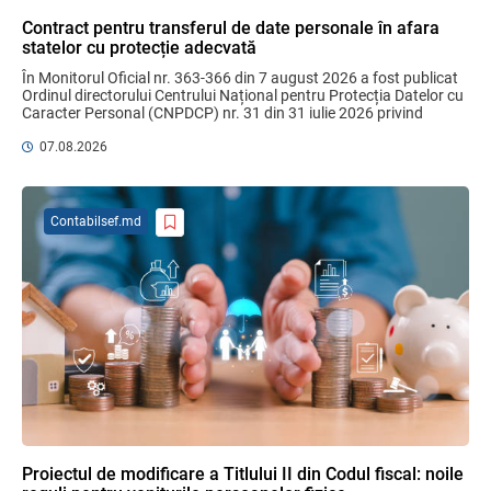
fără autorizarea BNM va crește
Contract pentru transferul de date personale în afara
06.08.2026
statelor cu protecție adecvată
În Monitorul Oficial nr. 363-366 din 7 august 2026 a fost publicat 
Ordinul directorului Centrului Național pentru Protecția Datelor cu 
Caracter Personal (CNPDCP) nr. 31 din 31 iulie 2026 privind 
MIA Plăți Instant: Soluția inovativă pentru
aprobarea Contractului ...
cetățeni, afaceri și plata serviciilor
07.08.2026
publice
05.08.2026
BNM
Contabilsef.md
Efectele trecerii la euro ca monedă de
referință
06.08.2026
BNM
Bunurile și banii confiscați vor fi utilizați
în scopuri sociale și în interes public
06.08.2026
Guvernul RM
Proiectul de modificare a Titlului II din Codul fiscal: noile