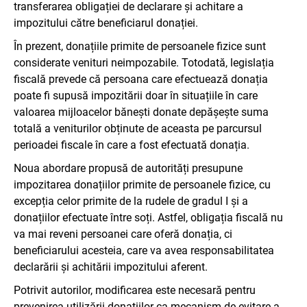
transferarea obligației de declarare și achitare a
impozitului către beneficiarul donației.
În prezent, donațiile primite de persoanele fizice sunt
considerate venituri neimpozabile. Totodată, legislația
fiscală prevede că persoana care efectuează donația
poate fi supusă impozitării doar în situațiile în care
valoarea mijloacelor bănești donate depășește suma
totală a veniturilor obținute de aceasta pe parcursul
perioadei fiscale în care a fost efectuată donația.
Noua abordare propusă de autorități presupune
impozitarea donațiilor primite de persoanele fizice, cu
excepția celor primite de la rudele de gradul I și a
donațiilor efectuate între soți. Astfel, obligația fiscală nu
va mai reveni persoanei care oferă donația, ci
beneficiarului acesteia, care va avea responsabilitatea
declarării și achitării impozitului aferent.
Potrivit autorilor, modificarea este necesară pentru
prevenirea utilizării donațiilor ca mecanism de evitare a