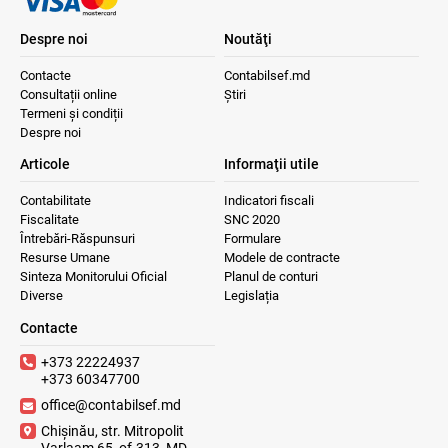
Despre noi
Noutăţi
Contacte
Contabilsef.md
Consultații online
Știri
Termeni și condiții
Despre noi
Articole
Informaţii utile
Contabilitate
Indicatori fiscali
Fiscalitate
SNC 2020
Întrebări-Răspunsuri
Formulare
Resurse Umane
Modele de contracte
Sinteza Monitorului Oficial
Planul de conturi
Diverse
Legislația
Contacte
+373 22224937
+373 60347700
office@contabilsef.md
Chișinău, str. Mitropolit
Varlaam 65, of.313, MD-