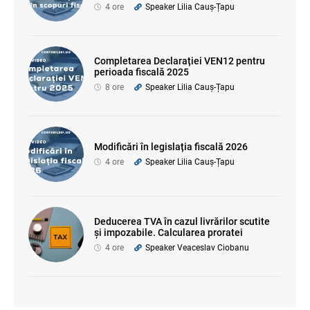
4 ore
Speaker Lilia Cauș-Țapu
Completarea Declarației VEN12 pentru
perioada fiscală 2025
8 ore
Speaker Lilia Cauș-Țapu
Modificări în legislația fiscală 2026
4 ore
Speaker Lilia Cauș-Țapu
Deducerea TVA în cazul livrărilor scutite
și impozabile. Calcularea proratei
4 ore
Speaker Veaceslav Ciobanu