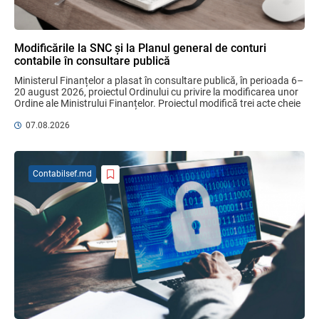
minerale
04.08.2026
Modificările la SNC și la Planul general de conturi
contabile în consultare publică
Domenii supuse controalelor fiscale
Ministerul Finanțelor a plasat în consultare publică, în perioada 6–
operative în luna august 2026
20 august 2026, proiectul Ordinului cu privire la modificarea unor 
05.08.2026
Serviciul Fiscal de Stat
Ordine ale Ministrului Finanțelor. Proiectul modifică trei acte cheie 
pentru ...
07.08.2026
Sa definitivat proiectul de reformare
integrală a Titlului IV - accize armonizate
cu legislația UE
Contabilsef.md
03.08.2026
Бухгалтерские и Налоговые
Консультации № 07/2026, комментарии
на полях
06.08.2026
Ciobanu Veaceslav
Plafonul operațiunilor valutare de capital