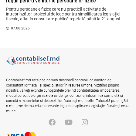
reguli pentru veniturile persoanelor fizice
Mai puține taxe pe muncă. Mai multă
stimulare a investițiilor. Mai ferm pe vicii.
Pentru persoanele fizice care nu practică activitate de 
Mai corect pe excepții.
întreprinzător, proiectul de lege pentru simplificarea legislației 
fiscale, aflat în consultare publică repetată până la 21 august 
07.08.2026
Ministerul Finațelor
2026, aduce un mix de ...
07.08.2026
Gala Financiară 2026 – solicitare de
nominalizare a candidaților
03.08.2026
Ministerul Finanțelor
Contract pentru transferul de date
personale în afara statelor cu protecție
Contabilsef.md este pagina web destinată contabililor, auditorilor,
adecvată
consultanților fiscali și specialiștilor în resurse umane. Vizitând pagina
07.08.2026
noastră, vă veți extinde cunoștințele privind contabilitatea, impozitarea,
modul corect de organizare a evidenței contabile, întocmirea completă și
corectă a rapoartelor și declarațiilor fiscale și multe alte. Totodată puteți găsi
o mulțime de materiale relevante legate de aplicarea legislației fiscale și cea a
muncii.