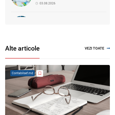
03.08.2026
Proiectul de modificare a Titlului II din
Codul fiscal: noile reguli pentru veniturile
persoanelor fizice
07.08.2026
Alte articole
VEZI TOATE
Se propune modificarea Legii auditului —
consultări publice până la 19 august 2026
05.08.2026
Contabilsef.md
SFS a anunțat programul de seminare
pentru luna august 2026
03.08.2026
Garanția financiară pentru refacerea
mediului la exploatarea resurselor