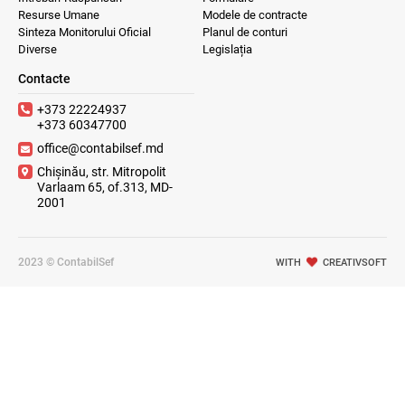
Resurse Umane
Modele de contracte
Sinteza Monitorului Oficial
Planul de conturi
Diverse
Legislația
Contacte
+373 22224937
+373 60347700
office@contabilsef.md
Chișinău, str. Mitropolit
Varlaam 65, of.313, MD-
2001
2023 © ContabilSef
WITH
CREATIVSOFT