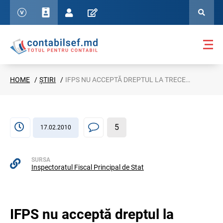
HOME
ȘTIRI
IFPS NU ACCEPTĂ DREPTUL LA TRECEREA ÎN CONT A SUMELOR TVA ÎN BAZA COPIILOR FACTURILOR FISCALE AUTENTIFICATE NOTARIAL, SE ACCEPTĂ DOAR ORIGINALUL EXEMPLARULUI DOI
5
17.02.2010
SURSA
Inspectoratul Fiscal Principal de Stat
IFPS nu acceptă dreptul la