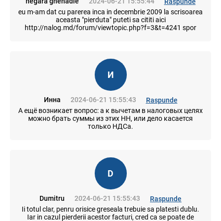
negara ghenadie
2024-06-21 15:55:44
Raspunde
eu m-am dat cu parerea inca in decembrie 2009 la scrisoarea
aceasta "pierduta" puteti sa cititi aici
http://nalog.md/forum/viewtopic.php?f=3&t=4241 spor
И
Инна
2024-06-21 15:55:43
Raspunde
А ещё возникает вопрос: а к вычетам в налоговых целях
можно брать суммы из этих НН, или дело касается
только НДСа.
D
Dumitru
2024-06-21 15:55:43
Raspunde
Ii totul clar, penru orisice greseala trebuie sa platesti dublu.
Iar in cazul pierderii acestor facturi, cred ca se poate de