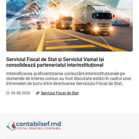
Proiectul de lege referitor la contractele
de credit pentru bunuri imobile
rezidențiale, consultat cu părțile
interesate
04.08.2026
Ministerul Finanțelor
Plafonul operațiunilor valutare de capital
fără autorizarea BNM va crește
06.08.2026
Serviciul Fiscal de Stat și Serviciul Vamal își
consolidează parteneriatul interinstituțional
Intensificarea și eficientizarea conlucrării interinstituționale pe 
Misiune oficială în cadrul proiectului
domeniile de interes comun au fost discutate astăzi în cadrul unei 
reformei finanțelor publice și a
întrevederi de lucru între directoarea Serviciului Fiscal de Stat, 
administrării fiscale pentru aderarea la
Olga Golban ...
UE
06.08.2026
Serviciul Fiscal de Stat
04.08.2026
Serviciul Fiscal de Stat
Serviciul Fiscal de Stat a încasat 2
miliarde lei la Bugetul public național în
săptămâna precedentă
04.08.2026
Serviciul Fiscal de Stat