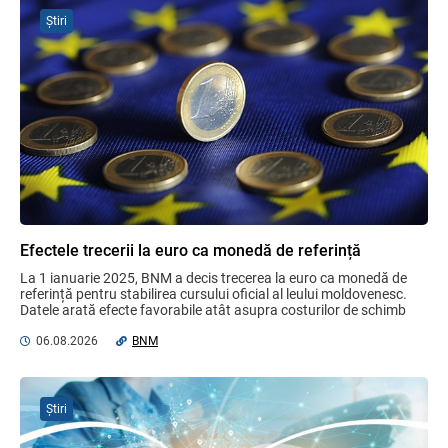
la standardele internaționale și bunele
Știri
practici
04.08.2026
Ministerul Finanțelor
Gala Financiară 2026 – solicitare de
nominalizare a candidaților
03.08.2026
Ministerul Finanțelor
MIA Plăți Instant: Soluția inovativă pentru
cetățeni, afaceri și plata serviciilor
Efectele trecerii la euro ca monedă de referință
publice
La 1 ianuarie 2025, BNM a decis trecerea la euro ca monedă de 
05.08.2026
BNM
referință pentru stabilirea cursului oficial al leului moldovenesc. 
Datele arată efecte favorabile atât asupra costurilor de schimb 
valutar, ...
06.08.2026
BNM
Noțiuni noi în Legea contabilității și
raportării financiare
06.08.2026
Știri