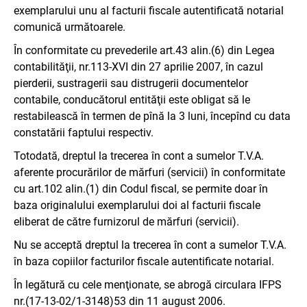
exemplarului unu al facturii fiscale autentificată notarial
comunică următoarele.
În conformitate cu prevederile art.43 alin.(6) din Legea
contabilităţii, nr.113-XVI din 27 aprilie 2007, în cazul
pierderii, sustragerii sau distrugerii documentelor
contabile, conducătorul entităţii este obligat să le
restabilească în termen de pînă la 3 luni, începînd cu data
constatării faptului respectiv.
Totodată, dreptul la trecerea în cont a sumelor T.V.A.
aferente procurărilor de mărfuri (servicii) în conformitate
cu art.102 alin.(1) din Codul fiscal, se permite doar în
baza originalului exemplarului doi al facturii fiscale
eliberat de către furnizorul de mărfuri (servicii).
Nu se acceptă dreptul la trecerea în cont a sumelor T.V.A.
în baza copiilor facturilor fiscale autentificate notarial.
În legătură cu cele menţionate, se abrogă circulara IFPS
nr.(17-13-02/1-3148)53 din 11 august 2006.