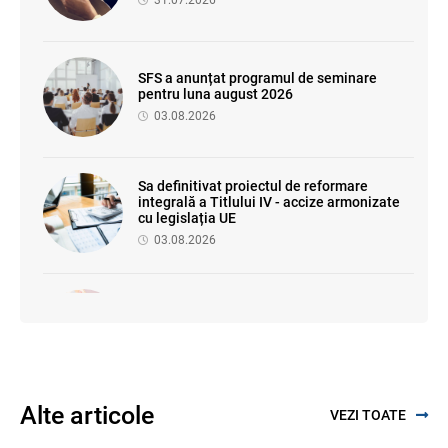
31.07.2026
SFS a anunțat programul de seminare
pentru luna august 2026
03.08.2026
Sa definitivat proiectul de reformare
integrală a Titlului IV - accize armonizate
cu legislația UE
03.08.2026
Se propune modificarea Legii auditului —
consultări publice până la 19 august 2026
05.08.2026
Alte articole
VEZI TOATE
Facilități fiscale pentru Proiectul
„Învățământul superior" — se elaborează