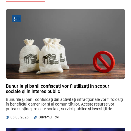
regulamentul de aplicare
31.07.2026
Știri
Discuții cu reprezentanții sindicatelor
despre ajustarea sistemului de salarizare
31.07.2026
Ministerul Finanțelor
Garanția financiară pentru refacerea
mediului la exploatarea resurselor
minerale
04.08.2026
Bunurile și banii confiscați vor fi utilizați în scopuri
sociale și în interes public
Domenii supuse controalelor fiscale
Bunurile și banii confiscați din activități infracționale vor fi folosiți 
operative în luna august 2026
în beneficiul oamenilor și al comunităților. Aceste resurse vor 
05.08.2026
Serviciul Fiscal de Stat
putea susține proiecte sociale, servicii publice și investiții de ...
06.08.2026
Guvernul RM
Opinia comunității profesionale a
auditorilor interni în procesul de aliniere