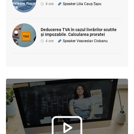
4 ore
Speaker Lilia Cauș-Țapu
Deducerea TVA în cazul livrărilor scutite
și impozabile. Calcularea proratei
4 ore
Speaker Veaceslav Ciobanu