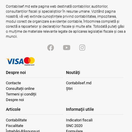
Contabilsef.md este pagina web destinată contabililor, auditorilor,
consultanților fiscali și specialiștilor în resurse umane. Vizitând pagina
Bunurile și banii confiscați vor fi utilizați
în scopuri sociale și în interes public
noastră, vă veți extinde cunoștințele privind contabilitatea, impozitarea,
modul corect de organizare a evidenței contabile, întocmirea completă și
06.08.2026
Guvernul RM
corectă a rapoartelor și declarațiilor fiscale și multe alte. Totodată puteți găsi
o mulțime de materiale relevante legate de aplicarea legislației fiscale și cea a
muncii.
Despre noi
Noutăţi
Contacte
Contabilsef.md
Consultații online
Știri
Termeni și condiții
Despre noi
Articole
Informaţii utile
Contabilitate
Indicatori fiscali
Fiscalitate
SNC 2020
Întrebări-Răspunsuri
Formulare